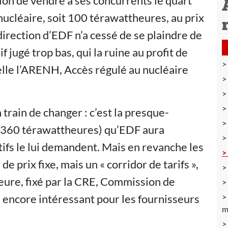
tion de vendre à ses concurrents le quart
nucléaire, soit 100 térawattheures, au prix
irection d’EDF n’a cessé de se plaindre de
f jugé trop bas, qui la ruine au profit de
lle l’ARENH, Accès régulé au nucléaire
train de changer : c’est la presque-
e (360 térawattheures) qu’EDF aura
atifs le lui demandent. Mais en revanche les
 de prix fixe, mais un « corridor de tarifs »,
eure, fixé par la CRE, Commission de
te encore intéressant pour les fournisseurs
m