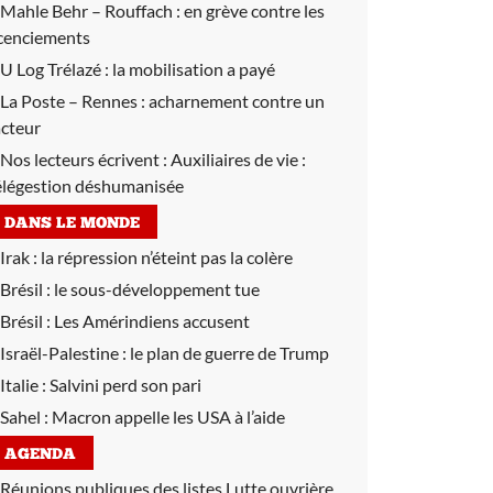
Mahle Behr – Rouffach :
en grève contre les
icenciements
U Log Trélazé :
la mobilisation a payé
La Poste – Rennes :
acharnement contre un
acteur
Nos lecteurs écrivent :
Auxiliaires de vie :
élégestion déshumanisée
DANS LE MONDE
Irak :
la répression n’éteint pas la colère
Brésil :
le sous-développement tue
Brésil :
Les Amérindiens accusent
Israël-Palestine :
le plan de guerre de Trump
Italie :
Salvini perd son pari
Sahel :
Macron appelle les USA à l’aide
AGENDA
Réunions publiques des listes Lutte ouvrière