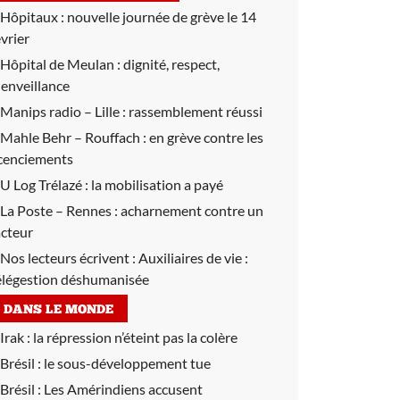
Hôpitaux :
nouvelle journée de grève le 14
évrier
Hôpital de Meulan :
dignité, respect,
ienveillance
Manips radio – Lille :
rassemblement réussi
Mahle Behr – Rouffach :
en grève contre les
icenciements
U Log Trélazé :
la mobilisation a payé
La Poste – Rennes :
acharnement contre un
acteur
Nos lecteurs écrivent :
Auxiliaires de vie :
élégestion déshumanisée
DANS LE MONDE
Irak :
la répression n’éteint pas la colère
Brésil :
le sous-développement tue
Brésil :
Les Amérindiens accusent