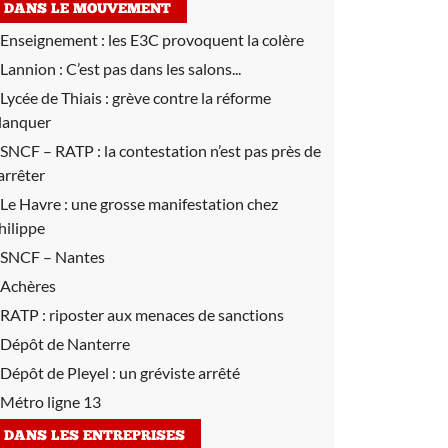
DANS LE MOUVEMENT
Enseignement :
les E3C provoquent la colère
Lannion :
C’est pas dans les salons...
Lycée de Thiais :
grève contre la réforme
lanquer
SNCF – RATP :
la contestation n’est pas près de
’arrêter
Le Havre :
une grosse manifestation chez
hilippe
SNCF – Nantes
Achères
RATP :
riposter aux menaces de sanctions
Dépôt de Nanterre
Dépôt de Pleyel :
un gréviste arrêté
Métro ligne 13
DANS LES ENTREPRISES