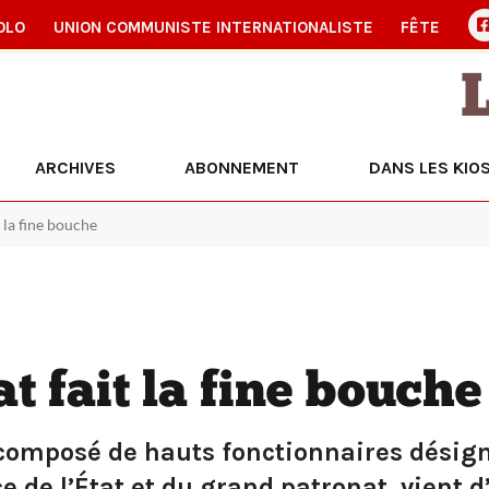
OLO
UNION COMMUNISTE INTERNATIONALISTE
FÊTE
ARCHIVES
ABONNEMENT
DANS LES KIO
t la fine bouche
at fait la fine bouche
 composé de hauts fonctionnaires désign
e de l’État et du grand patronat, vient 