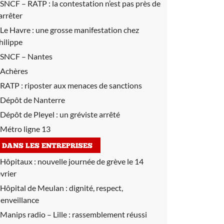
SNCF – RATP :
la contestation n’est pas près de
’arrêter
Le Havre :
une grosse manifestation chez
hilippe
SNCF – Nantes
Achères
RATP :
riposter aux menaces de sanctions
Dépôt de Nanterre
Dépôt de Pleyel :
un gréviste arrêté
Métro ligne 13
DANS LES ENTREPRISES
Hôpitaux :
nouvelle journée de grève le 14
évrier
Hôpital de Meulan :
dignité, respect,
ienveillance
Manips radio – Lille :
rassemblement réussi