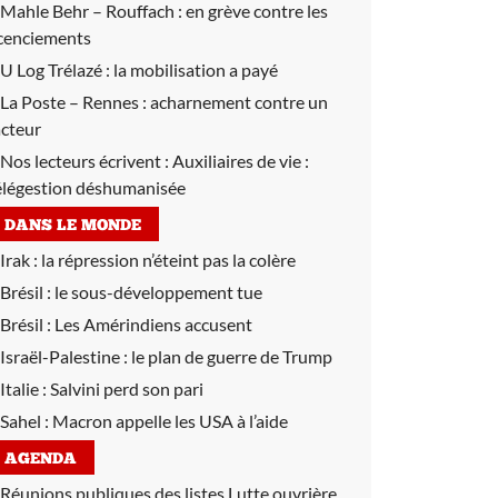
Mahle Behr – Rouffach :
en grève contre les
icenciements
U Log Trélazé :
la mobilisation a payé
La Poste – Rennes :
acharnement contre un
acteur
Nos lecteurs écrivent :
Auxiliaires de vie :
élégestion déshumanisée
DANS LE MONDE
Irak :
la répression n’éteint pas la colère
Brésil :
le sous-développement tue
Brésil :
Les Amérindiens accusent
Israël-Palestine :
le plan de guerre de Trump
Italie :
Salvini perd son pari
Sahel :
Macron appelle les USA à l’aide
AGENDA
Réunions publiques des listes Lutte ouvrière