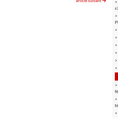
article suivant
s
P
f
b