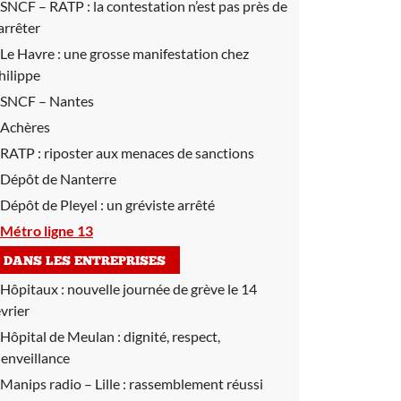
SNCF – RATP :
la contestation n’est pas près de
’arrêter
Le Havre :
une grosse manifestation chez
hilippe
SNCF – Nantes
Achères
RATP :
riposter aux menaces de sanctions
Dépôt de Nanterre
Dépôt de Pleyel :
un gréviste arrêté
Métro ligne 13
DANS LES ENTREPRISES
Hôpitaux :
nouvelle journée de grève le 14
évrier
Hôpital de Meulan :
dignité, respect,
ienveillance
Manips radio – Lille :
rassemblement réussi