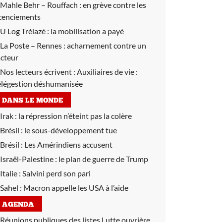
Mahle Behr – Rouffach :
en grève contre les
icenciements
U Log Trélazé :
la mobilisation a payé
La Poste – Rennes :
acharnement contre un
acteur
Nos lecteurs écrivent :
Auxiliaires de vie :
élégestion déshumanisée
DANS LE MONDE
Irak :
la répression n’éteint pas la colère
Brésil :
le sous-développement tue
Brésil :
Les Amérindiens accusent
Israël-Palestine :
le plan de guerre de Trump
Italie :
Salvini perd son pari
Sahel :
Macron appelle les USA à l’aide
AGENDA
Réunions publiques des listes Lutte ouvrière