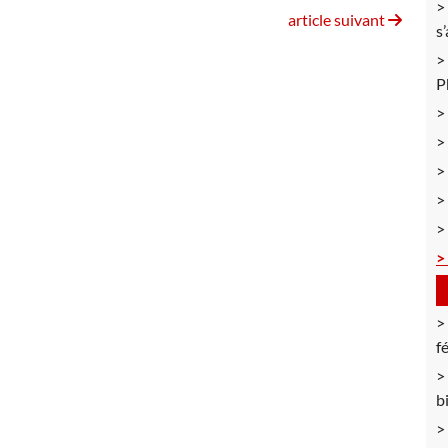
article suivant
s
P
f
b