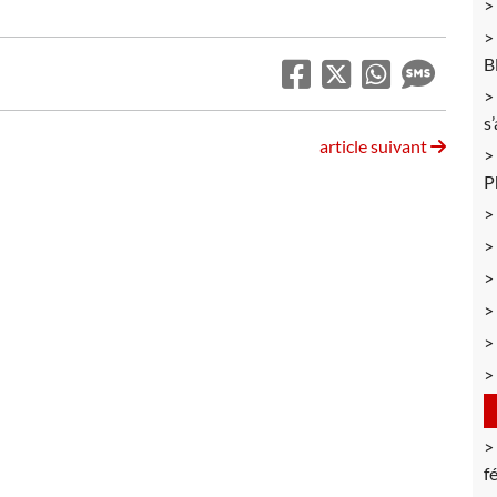
B
s
article suivant
P
f