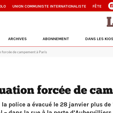
OLO
UNION COMMUNISTE INTERNATIONALISTE
FÊTE
ARCHIVES
ABONNEMENT
DANS LES KIO
on forcée de campement à Paris
ation forcée de cam
 la police a évacué le 28 janvier plus d
– dans la rue à la porte d’Aubervilliers