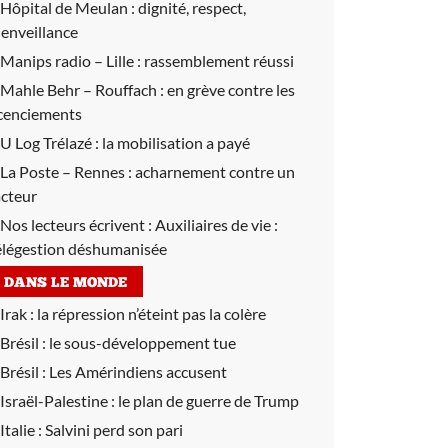
Hôpital de Meulan :
dignité, respect,
ienveillance
Manips radio – Lille :
rassemblement réussi
Mahle Behr – Rouffach :
en grève contre les
icenciements
U Log Trélazé :
la mobilisation a payé
La Poste – Rennes :
acharnement contre un
acteur
Nos lecteurs écrivent :
Auxiliaires de vie :
élégestion déshumanisée
DANS LE MONDE
Irak :
la répression n’éteint pas la colère
Brésil :
le sous-développement tue
Brésil :
Les Amérindiens accusent
Israël-Palestine :
le plan de guerre de Trump
Italie :
Salvini perd son pari