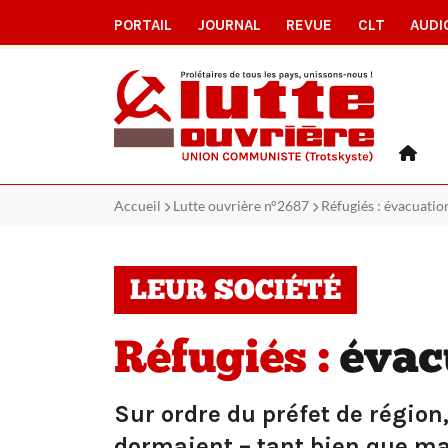
PORTAIL
JOURNAL
REVUE
CLT
AUDI
Accueil
Lutte ouvrière n°2687
Réfugiés : évacuati
LEUR SOCIÉTÉ
Réfugiés :
évacu
Sur ordre du préfet de région,
dormaient – tant bien que mal 