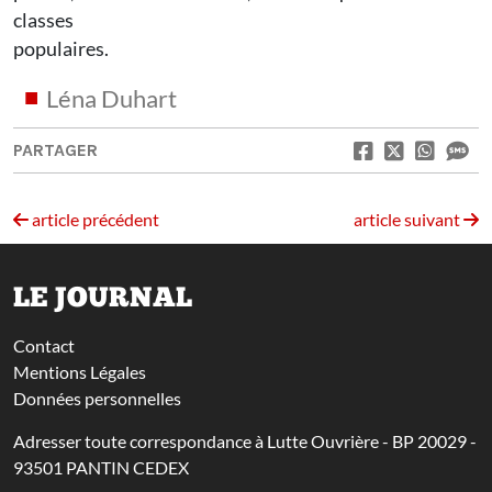
classes
populaires.
Léna Duhart
PARTAGER
article précédent
article suivant
LE JOURNAL
Contact
Mentions Légales
Données personnelles
Adresser toute correspondance à Lutte Ouvrière - BP 20029 -
93501 PANTIN CEDEX