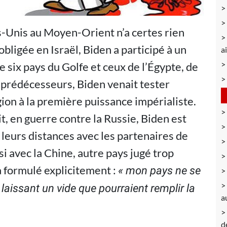
s-Unis au Moyen-Orient n’a certes rien
bligée en Israël, Biden a participé à un
a
 six pays du Golfe et ceux de l’Égypte, de
s prédécesseurs, Biden venait tester
gion à la première puissance impérialiste.
it, en guerre contre la Russie, Biden est
 leurs distances avec les partenaires de
 avec la Chine, autre pays jugé trop
’a formulé explicitement :
«
m
on pays ne se
aissant un vide que pourraient remplir la
a
d