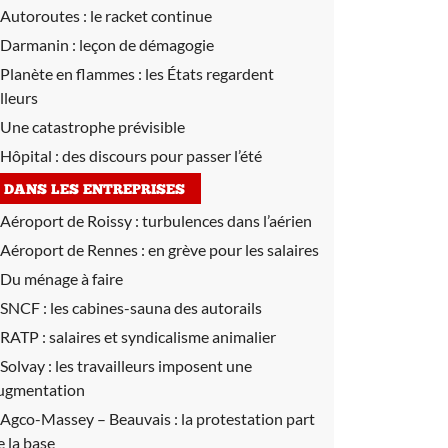
Autoroutes :
le racket continue
Darmanin :
leçon de démagogie
Planète en flammes :
les États regardent
illeurs
Une catastrophe prévisible
Hôpital :
des discours pour passer l’été
DANS LES ENTREPRISES
Aéroport de Roissy :
turbulences dans l’aérien
Aéroport de Rennes :
en grève pour les salaires
Du ménage à faire
SNCF :
les cabines-sauna des autorails
RATP :
salaires et syndicalisme animalier
Solvay :
les travailleurs imposent une
ugmentation
Agco-Massey – Beauvais :
la protestation part
e la base