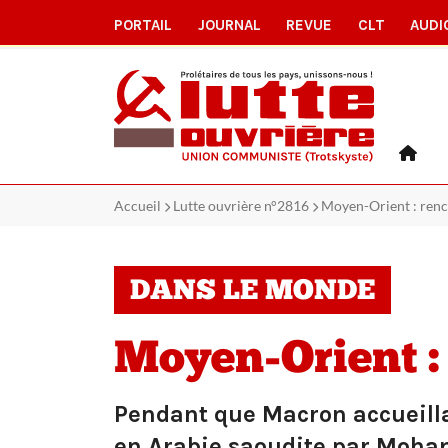
PORTAIL
JOURNAL
REVUE
CLT
AUDI
Accueil
Lutte ouvrière n°2816
Moyen-Orient : renc
DANS LE MONDE
Moyen-Orient :
Pendant que Macron accueillai
en Arabie saoudite par Moham