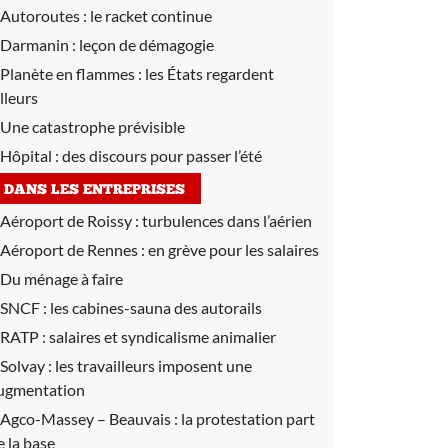
Autoroutes :
le racket continue
Darmanin :
leçon de démagogie
Planète en flammes :
les États regardent
illeurs
Une catastrophe prévisible
Hôpital :
des discours pour passer l’été
DANS LES ENTREPRISES
Aéroport de Roissy :
turbulences dans l’aérien
Aéroport de Rennes :
en grève pour les salaires
Du ménage à faire
SNCF :
les cabines-sauna des autorails
RATP :
salaires et syndicalisme animalier
Solvay :
les travailleurs imposent une
ugmentation
Agco-Massey – Beauvais :
la protestation part
e la base