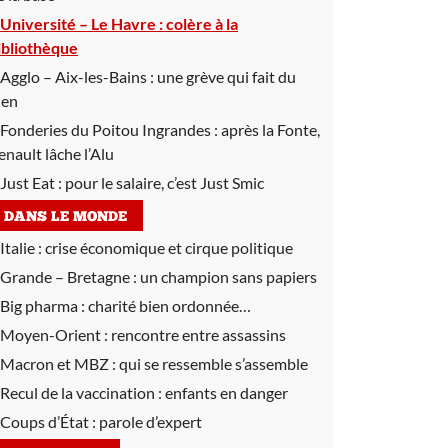
Université – Le Havre :
colère à la
ibliothèque
Agglo – Aix-les-Bains :
une grève qui fait du
ien
Fonderies du Poitou Ingrandes :
après la Fonte,
enault lâche l’Alu
Just Eat :
pour le salaire, c’est Just Smic
DANS LE MONDE
Italie :
crise économique et cirque politique
Grande – Bretagne :
un champion sans papiers
Big pharma :
charité bien ordonnée…
Moyen-Orient :
rencontre entre assassins
Macron et MBZ :
qui se ressemble s’assemble
Recul de la vaccination :
enfants en danger
Coups d’État :
parole d’expert