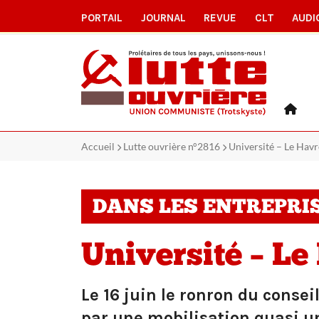
PORTAIL
JOURNAL
REVUE
CLT
AUDI
Accueil
Lutte ouvrière n°2816
Université – Le Havre
DANS LES ENTREPRI
Université – Le
Le 16 juin le ronron du consei
par une mobilisation quasi u