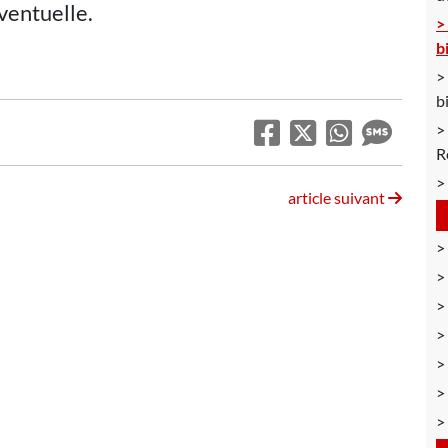
ventuelle.
b
b
R
article suivant