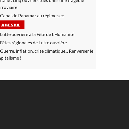
Italie :
cinq ouvriers tués dans une tragédie
erroviaire
Canal de Panama :
au régime sec
AGENDA
Lutte ouvrière à la Fête de L’Humanité
Fêtes régionales de Lutte ouvrière
Guerre, inflation, crise climatique... Renverser le
apitalisme !