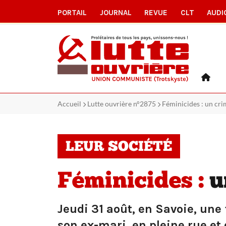
PORTAIL
JOURNAL
REVUE
CLT
AUDI
Accueil
Lutte ouvrière n°2875
Féminicides : un cr
LEUR SOCIÉTÉ
Féminicides :
u
Jeudi 31 août, en Savoie, un
son ex-mari, en pleine rue et