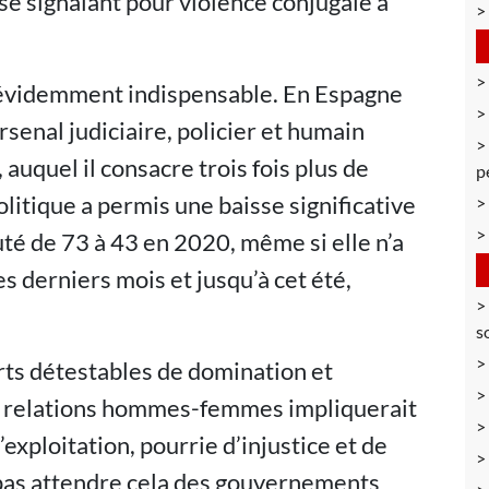
se signalant pour violence conjugale a
 évidemment indispensable. En Espagne
rsenal judiciaire, policier et humain
auquel il consacre trois fois plus de
p
olitique a permis une baisse significative
té de 73 à 43 en 2020, même si elle n’a
 derniers mois et jusqu’à cet été,
s
rts détestables de domination et
es relations hommes-femmes impliquerait
’exploitation, pourrie d’injustice et de
pas attendre cela des gouvernements