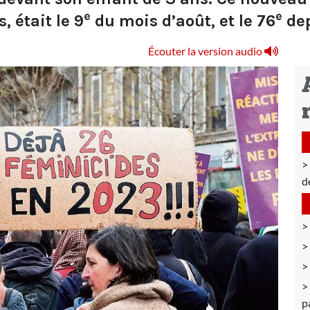
e
e
, était le 9
du mois d’août, et le 76
dep
Écouter la version audio
d
p