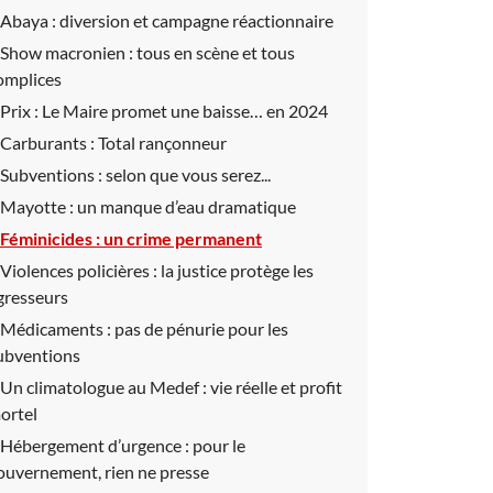
Abaya :
diversion et campagne réactionnaire
Show macronien :
tous en scène et tous
omplices
Prix :
Le Maire promet une baisse… en 2024
Carburants :
Total rançonneur
Subventions :
selon que vous serez...
Mayotte :
un manque d’eau dramatique
Féminicides :
un crime permanent
Violences policières :
la justice protège les
gresseurs
Médicaments :
pas de pénurie pour les
ubventions
Un climatologue au Medef :
vie réelle et profit
ortel
Hébergement d’urgence :
pour le
ouvernement, rien ne presse