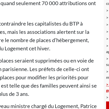
, quand seulement 70 000 attributions ont
c
contraindre les capitalistes du BTP à
s, mais les associations alertent sur la
re le nombre de places d’hébergement,
du Logement cet hiver.
a
 places seraient supprimées ou en voie de
s
n parisienne. Les préfets de celle-ci ont
 places pour modifier les priorités pour
m
e est telle que des familles peuvent ainsi se
g
plus de 3 ans.
veau ministre chargé du Logement, Patrice