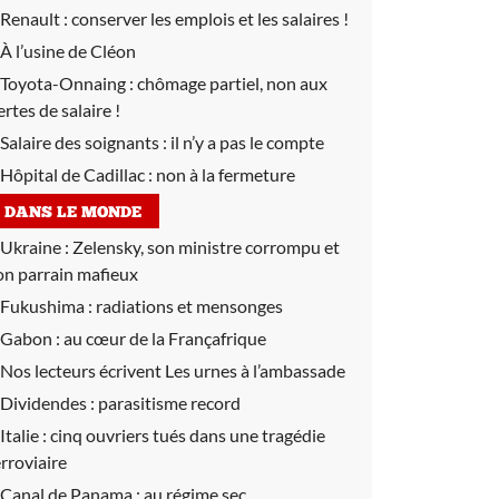
Renault :
conserver les emplois et les salaires !
À l’usine de Cléon
Toyota-Onnaing :
chômage partiel, non aux
ertes de salaire !
Salaire des soignants :
il n’y a pas le compte
Hôpital de Cadillac :
non à la fermeture
DANS LE MONDE
Ukraine :
Zelensky, son ministre corrompu et
on parrain mafieux
Fukushima :
radiations et mensonges
Gabon :
au cœur de la Françafrique
Nos lecteurs écrivent Les urnes à l’ambassade
Dividendes :
parasitisme record
Italie :
cinq ouvriers tués dans une tragédie
erroviaire
Canal de Panama :
au régime sec