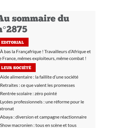
Au sommaire du
n°2875
EDITORIAL
À bas la Françafrique ! Travailleurs d’Afrique et
e France, mêmes exploiteurs, même combat !
LEUR SOCIÉTÉ
Aide alimentaire :
la faillite d’une société
Retraites :
ce que valent les promesses
Rentrée scolaire :
zéro pointé
Lycées professionnels :
une réforme pour le
atronat
Abaya :
diversion et campagne réactionnaire
Show macronien :
tous en scène et tous