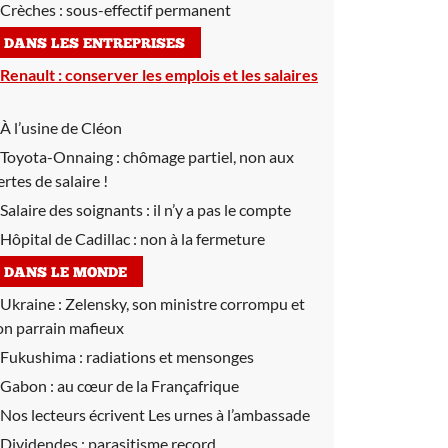
Crèches :
sous-effectif permanent
DANS LES ENTREPRISES
Renault :
conserver les emplois et les salaires
À l’usine de Cléon
Toyota-Onnaing :
chômage partiel, non aux
ertes de salaire !
Salaire des soignants :
il n’y a pas le compte
Hôpital de Cadillac :
non à la fermeture
DANS LE MONDE
Ukraine :
Zelensky, son ministre corrompu et
on parrain mafieux
Fukushima :
radiations et mensonges
Gabon :
au cœur de la Françafrique
Nos lecteurs écrivent Les urnes à l’ambassade
Dividendes :
parasitisme record