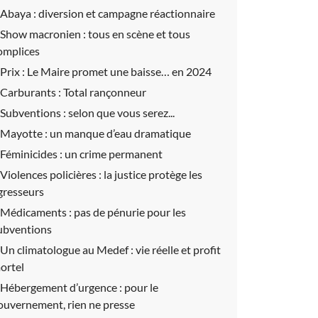
Abaya :
diversion et campagne réactionnaire
Show macronien :
tous en scène et tous
omplices
Prix :
Le Maire promet une baisse… en 2024
Carburants :
Total rançonneur
Subventions :
selon que vous serez...
Mayotte :
un manque d’eau dramatique
Féminicides :
un crime permanent
Violences policières :
la justice protège les
gresseurs
Médicaments :
pas de pénurie pour les
ubventions
Un climatologue au Medef :
vie réelle et profit
ortel
Hébergement d’urgence :
pour le
ouvernement, rien ne presse