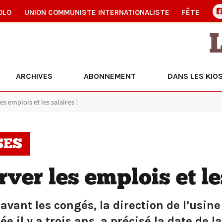
OLO
UNION COMMUNISTE INTERNATIONALISTE
FÊTE
ARCHIVES
ABONNEMENT
DANS LES KIO
es emplois et les salaires !
SES
ver les emplois et les
 avant les congés, la direction de l’usin
e il y a trois ans, a précisé la date de la