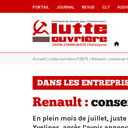
PORTAIL
JOURNAL
REVUE
CLT
AUDI
Accueil
Lutte ouvrière n°2875
Renault : conserver l
DANS LES ENTREPRI
Renault :
conser
En plein mois de juillet, juste
Yvelines, après l’avoir annoncé