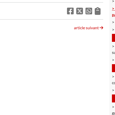
p
article suivant
s
c
g