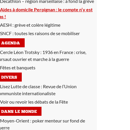
Decathlon – région marseillaise :
à fond la grève
Aides à domicile Perpignan :
le compte n’y est
as !
AESH :
grève et colère légitime
SNCF :
toutes les raisons de se mobiliser
AGENDA
Cercle Léon Trotsky :
1936 en France : crise,
ursaut ouvrier et marche à la guerre
Fêtes et banquets
DIVERS
Lisez Lutte de classe :
Revue de l’Union
ommuniste internationaliste
Voir ou revoir les débats de la Fête
DANS LE MONDE
Moyen-Orient :
poker menteur sur fond de
uerre