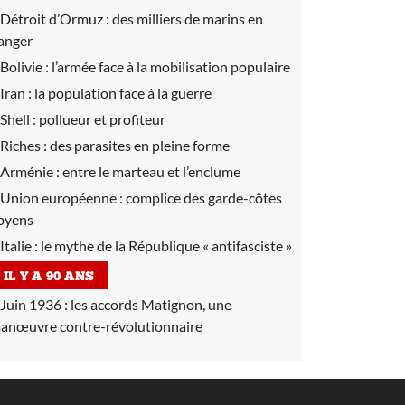
Détroit d’Ormuz :
des milliers de marins en
anger
Bolivie :
l’armée face à la mobilisation populaire
Iran :
la population face à la guerre
Shell :
pollueur et profiteur
Riches :
des parasites en pleine forme
Arménie :
entre le marteau et l’enclume
Union européenne :
complice des garde-côtes
ibyens
Italie :
le mythe de la République « antifasciste »
IL Y A 90 ANS
Juin 1936 :
les accords Matignon, une
anœuvre contre-révolutionnaire