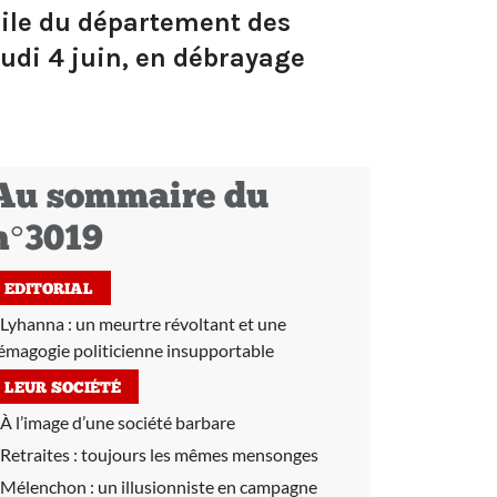
cile du département des
eudi 4 juin, en débrayage
Au sommaire du
n°3019
EDITORIAL
Lyhanna : un meurtre révoltant et une
émagogie politicienne insupportable
LEUR SOCIÉTÉ
À l’image d’une société barbare
Retraites :
toujours les mêmes mensonges
Mélenchon :
un illusionniste en campagne