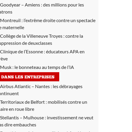
Goodyear – Amiens :
des millions pour les
atrons
Montreuil :
l’extrême droite contre un spectacle
e maternelle
Collège de la Villeneuve Troyes :
contre la
uppression de deuxclasses
Clinique de l’Essonne :
éducateurs APA en
rève
Musk :
le bonneteau au temps de l’IA
DANS LES ENTREPRISES
Airbus Atlantic – Nantes :
les débrayages
ontinuent
Territoriaux de Belfort :
mobilisés contre un
aire en roue libre
Stellantis – Mulhouse :
investissement ne veut
as dire embauches