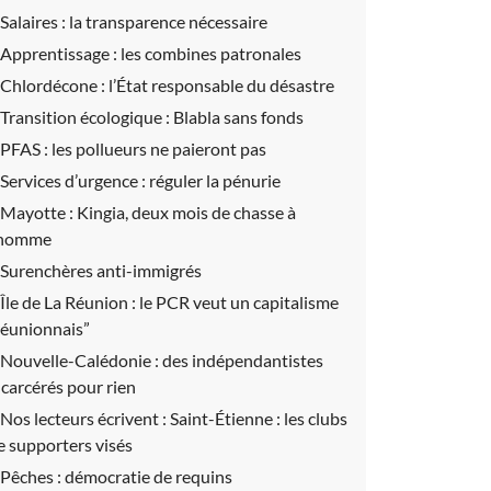
Salaires :
la transparence nécessaire
Apprentissage :
les combines patronales
Chlordécone :
l’État responsable du désastre
Transition écologique :
Blabla sans fonds
PFAS :
les pollueurs ne paieront pas
Services d’urgence :
réguler la pénurie
Mayotte :
Kingia, deux mois de chasse à
’homme
Surenchères anti-immigrés
Île de La Réunion :
le PCR veut un capitalisme
réunionnais”
Nouvelle-Calédonie :
des indépendantistes
ncarcérés pour rien
Nos lecteurs écrivent :
Saint-Étienne : les clubs
e supporters visés
Pêches :
démocratie de requins