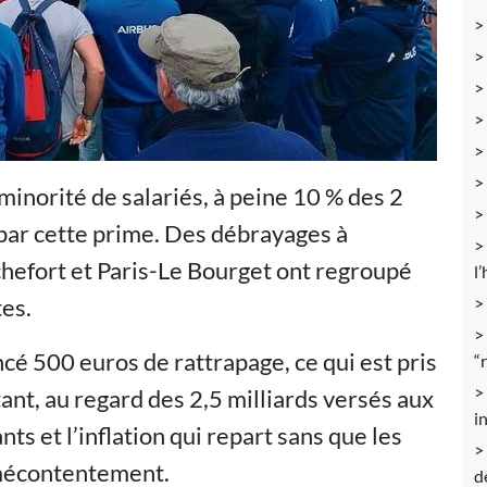
inorité de salariés, à peine 10 % des 2
 par cette prime. Des débrayages à
hefort et Paris-Le Bourget ont regroupé
l
es.
ncé 500 euros de rattrapage, ce qui est pris
“
tant, au regard des 2,5 milliards versés aux
i
ts et l’inflation qui repart sans que les
 mécontentement.
d