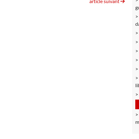
article suivant
g
d
l
m