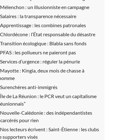
Mélenchon :
un illusionniste en campagne
Salaires :
la transparence nécessaire
Apprentissage :
les combines patronales
Chlordécone :
l’État responsable du désastre
Transition écologique :
Blabla sans fonds
PFAS :
les pollueurs ne paieront pas
Services d’urgence :
réguler la pénurie
Mayotte :
Kingia, deux mois de chasse à
’homme
Surenchères anti-immigrés
Île de La Réunion :
le PCR veut un capitalisme
réunionnais”
Nouvelle-Calédonie :
des indépendantistes
ncarcérés pour rien
Nos lecteurs écrivent :
Saint-Étienne : les clubs
e supporters visés