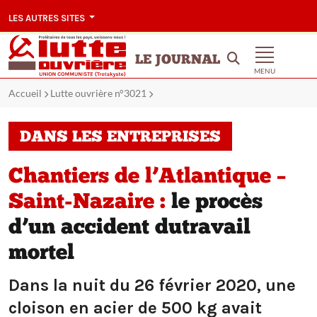
LES AUTRES SITES
LE JOURNAL
MENU
Accueil
Lutte ouvrière n°3021
DANS LES ENTREPRISES
Chantiers de l’Atlantique –
Saint-Nazaire :
le procès
d’un accident dutravail
mortel
Dans la nuit du 26 février 2020, une
cloison en acier de 500 kg avait