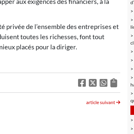
apper aux exigences des financiers, à la
d
été privée de l’ensemble des entreprises et
l
uisent toutes les richesses, font tout
c
ieux placés pour la diriger.
h
q
article suivant