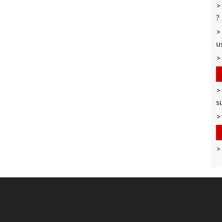
?
u
s