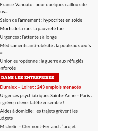
France-Vanuatu :
pour quelques cailloux de
lus…
Salon de l’armement :
hypocrites en solde
Morts de la rue :
la pauvreté tue
Urgences :
l’attente s’allonge
Médicaments anti-obésité :
la poule aux œufs
’or
Union européenne :
la guerre aux réfugiés
enforcée
DANS LES ENTREPRISES
Duralex – Loiret :
243 emplois menacés
Urgences psychiatriques Sainte-Anne – Paris :
n grève, relever latête ensemble !
Aides à domicile :
les trajets grèvent les
udgets
Michelin – Clermont-Ferrand :
“projet