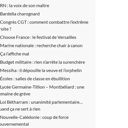
RN :
la voix de son maître
Bardella charognard
Congrès CGT :
comment combattre l’extrême
roite ?
Choose France :
le festival de Versailles
Marine nationale :
recherche chair à canon
Ça l’affiche mal
Budget militaire :
rien n’arrête la surenchère
Messiha :
il dépouille la veuve et l’orphelin
Écoles :
salles de classe en ébullition
Lycée Germaine-Tillion – Montbéliard :
une
emaine de grève
Loi Bétharram :
unanimité parlementaire…
uand ça ne sert à rien
Nouvelle-Calédonie :
coup de force
ouvernemental