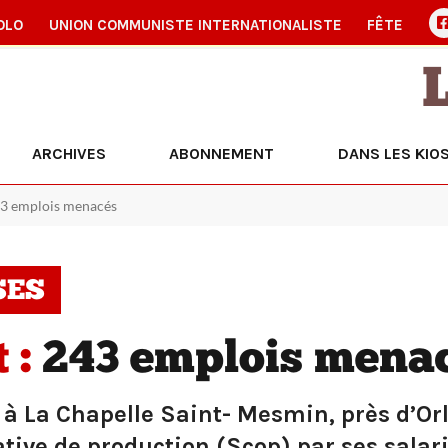
OLO
UNION COMMUNISTE INTERNATIONALISTE
FÊTE
ARCHIVES
ABONNEMENT
DANS LES KIO
243 emplois menacés
SES
 :
243 emplois mena
x à La Chapelle Saint- Mesmin, près d’Orl
tive de production (Scop) par ses salar