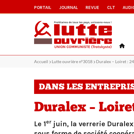
PORTAIL
JOURNAL
REVUE
CLT
AUDI
Accueil
Lutte ouvrière n°3018
Duralex – Loiret : 
DANS LES ENTREPRI
Duralex – Loiret
er
Le 1
juin, la verrerie Durale
sous forme de société coopéra