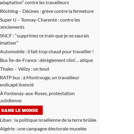
’adaptation” contre les travailleurs
Röchling – Décines :
grève contre la fermeture
Super U – Tonnay-Charente :
contre les
icenciements
SNCF :
“supprimez ce train que je ne saurais
limatiser”
Automobile :
il fait trop chaud pour travailler !
Bus Île-de-France :
dérèglement clim’… atique
Thales – Vélizy :
on bout
RATP bus :
à Montrouge, un travailleur
andicapé licencié
À Fontenay-aux-Roses, protestation
uotidienne
DANS LE MONDE
Liban :
la politique israélienne de la terre brûlée
Algérie :
une campagne électorale muselée