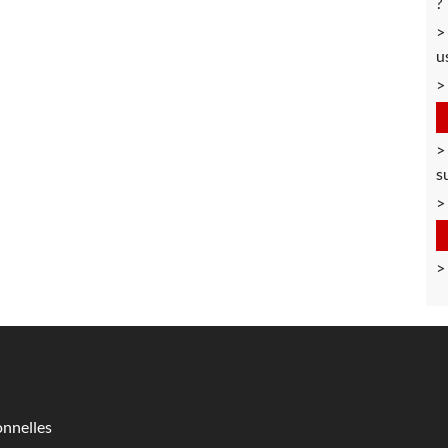
?
u
s
nnelles