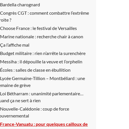
Bardella charognard
Congrès CGT :
comment combattre l’extrême
roite ?
Choose France :
le festival de Versailles
Marine nationale :
recherche chair à canon
Ça l’affiche mal
Budget militaire :
rien n’arrête la surenchère
Messiha :
il dépouille la veuve et l’orphelin
Écoles :
salles de classe en ébullition
Lycée Germaine-Tillion – Montbéliard :
une
emaine de grève
Loi Bétharram :
unanimité parlementaire…
uand ça ne sert à rien
Nouvelle-Calédonie :
coup de force
ouvernemental
France-Vanuatu :
pour quelques cailloux de