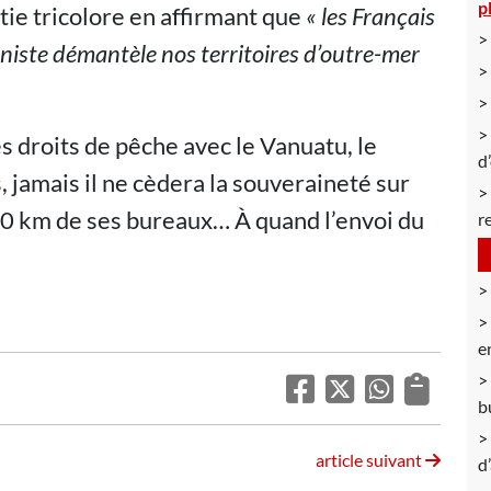
p
tie tricolore en affirmant que
« les Français
oniste démantèle nos territoires d’outre-mer
es droits de pêche avec le Vanuatu, le
d
 jamais il ne cèdera la souveraineté sur
000 km de ses bureaux… À quand l’envoi du
r
e
b
article suivant
d