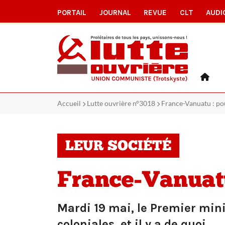
PORTAIL
JOURNAL
REVUE
CLT
AUDI
Accueil
Lutte ouvrière n°3018
France-Vanuatu : po
LEUR SOCIÉTÉ
France-Vanuatu
Mardi 19 mai, le Premier min
coloniales, et il y a de quoi.