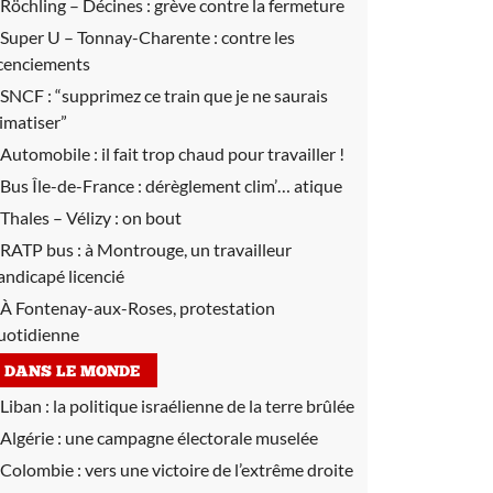
Röchling – Décines :
grève contre la fermeture
Super U – Tonnay-Charente :
contre les
icenciements
SNCF :
“supprimez ce train que je ne saurais
limatiser”
Automobile :
il fait trop chaud pour travailler !
Bus Île-de-France :
dérèglement clim’… atique
Thales – Vélizy :
on bout
RATP bus :
à Montrouge, un travailleur
andicapé licencié
À Fontenay-aux-Roses, protestation
uotidienne
DANS LE MONDE
Liban :
la politique israélienne de la terre brûlée
Algérie :
une campagne électorale muselée
Colombie :
vers une victoire de l’extrême droite