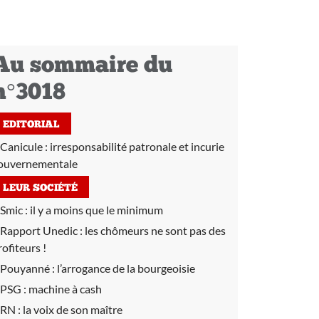
Au sommaire du
n°3018
EDITORIAL
Canicule : irresponsabilité patronale et incurie
ouvernementale
LEUR SOCIÉTÉ
Smic :
il y a moins que le minimum
Rapport Unedic :
les chômeurs ne sont pas des
rofiteurs !
Pouyanné :
l’arrogance de la bourgeoisie
PSG :
machine à cash
RN :
la voix de son maître