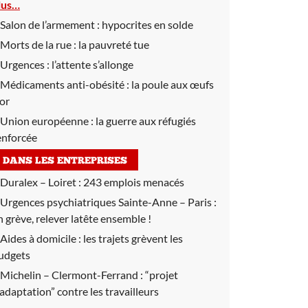
lus…
Salon de l’armement :
hypocrites en solde
Morts de la rue :
la pauvreté tue
Urgences :
l’attente s’allonge
Médicaments anti-obésité :
la poule aux œufs
’or
Union européenne :
la guerre aux réfugiés
enforcée
DANS LES ENTREPRISES
Duralex – Loiret :
243 emplois menacés
Urgences psychiatriques Sainte-Anne – Paris :
n grève, relever latête ensemble !
Aides à domicile :
les trajets grèvent les
udgets
Michelin – Clermont-Ferrand :
“projet
’adaptation” contre les travailleurs