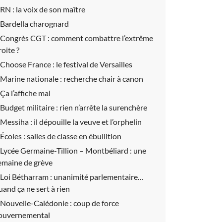
RN :
la voix de son maître
Bardella charognard
Congrès CGT :
comment combattre l’extrême
roite ?
Choose France :
le festival de Versailles
Marine nationale :
recherche chair à canon
Ça l’affiche mal
Budget militaire :
rien n’arrête la surenchère
Messiha :
il dépouille la veuve et l’orphelin
Écoles :
salles de classe en ébullition
Lycée Germaine-Tillion – Montbéliard :
une
emaine de grève
Loi Bétharram :
unanimité parlementaire…
uand ça ne sert à rien
Nouvelle-Calédonie :
coup de force
ouvernemental