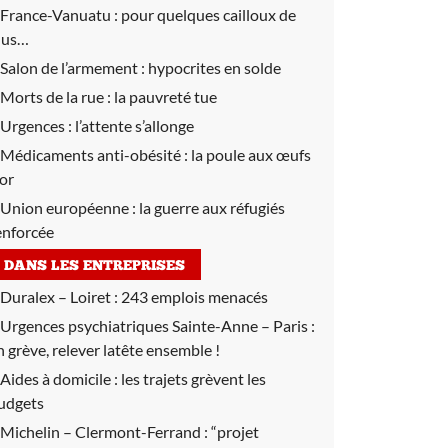
France-Vanuatu :
pour quelques cailloux de
lus…
Salon de l’armement :
hypocrites en solde
Morts de la rue :
la pauvreté tue
Urgences :
l’attente s’allonge
Médicaments anti-obésité :
la poule aux œufs
’or
Union européenne :
la guerre aux réfugiés
enforcée
DANS LES ENTREPRISES
Duralex – Loiret :
243 emplois menacés
Urgences psychiatriques Sainte-Anne – Paris :
n grève, relever latête ensemble !
Aides à domicile :
les trajets grèvent les
udgets
Michelin – Clermont-Ferrand :
“projet