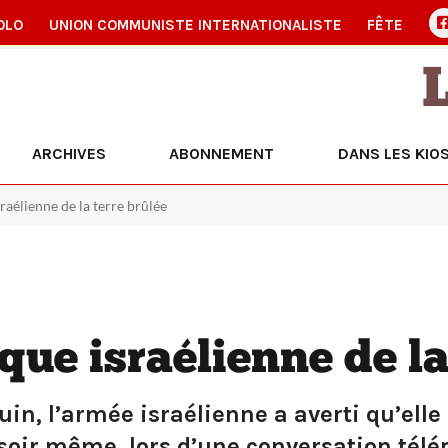
OLO
UNION COMMUNISTE INTERNATIONALISTE
FÊTE
ARCHIVES
ABONNEMENT
DANS LES KIO
sraélienne de la terre brûlée
ique israélienne de la
uin, l’armée israélienne a averti qu’ell
 soir même, lors d’une conversation tél