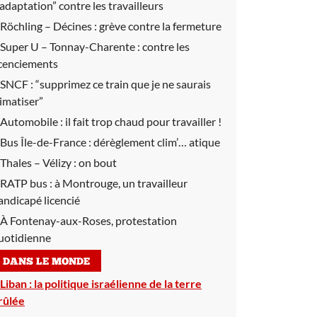
’adaptation” contre les travailleurs
Röchling – Décines :
grève contre la fermeture
Super U – Tonnay-Charente :
contre les
icenciements
SNCF :
“supprimez ce train que je ne saurais
limatiser”
Automobile :
il fait trop chaud pour travailler !
Bus Île-de-France :
dérèglement clim’… atique
Thales – Vélizy :
on bout
RATP bus :
à Montrouge, un travailleur
andicapé licencié
À Fontenay-aux-Roses, protestation
uotidienne
DANS LE MONDE
Liban :
la politique israélienne de la terre
rûlée