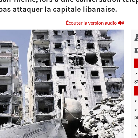
s attaquer la capitale libanaise.
Écouter la version audio
g
p