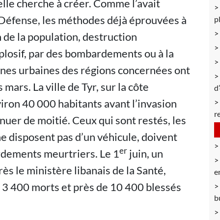
’elle cherche à créer. Comme l’avait
a Défense, les méthodes déjà éprouvées à
p
 de la population, destruction
xplosif, par des bombardements ou à la
zones urbaines des régions concernées ont
rs. La ville de Tyr, sur la côte
d
ron 40 000 habitants avant l’invasion
r
nuer de moitié. Ceux qui sont restés, les
ne disposent pas d’un véhicule, doivent
er
dements meurtriers. Le 1
juin, un
rès le ministère libanais de la Santé,
e
de 3 400 morts et près de 10 400 blessés
b