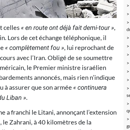
t celles
,
« en route ont déjà fait demi-tour »
d
in. Lors de cet échange téléphonique, il
de
, lui reprochant de
« complètement fou »
 cours avec l’Iran. Obligé de se soumettre
méricain, le Premier ministre israélien
mbardements annoncés, mais rien n’indique
tenu à assurer que son armée
« continuera
s
.
du Liban »
q
e a franchi le Litani, annonçant l’extension
, le Zahrani, à 40 kilomètres de la
g