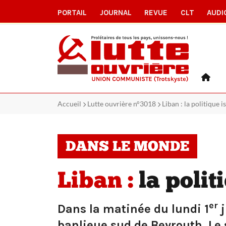
PORTAIL
JOURNAL
REVUE
CLT
AUDI
Accueil
Lutte ouvrière n°3018
Liban : la politique i
DANS LE MONDE
Liban :
la polit
er
Dans la matinée du lundi 1
j
banlieue sud de Beyrouth. Le