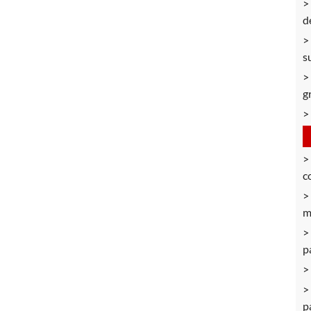
d
s
g
c
m
p
p