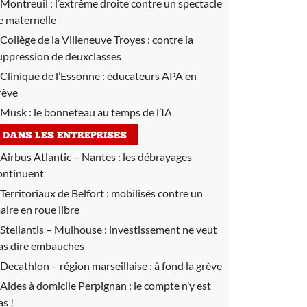
Montreuil :
l’extrême droite contre un spectacle
e maternelle
Collège de la Villeneuve Troyes :
contre la
uppression de deuxclasses
Clinique de l’Essonne :
éducateurs APA en
rève
Musk :
le bonneteau au temps de l’IA
DANS LES ENTREPRISES
Airbus Atlantic – Nantes :
les débrayages
ontinuent
Territoriaux de Belfort :
mobilisés contre un
aire en roue libre
Stellantis – Mulhouse :
investissement ne veut
as dire embauches
Decathlon – région marseillaise :
à fond la grève
Aides à domicile Perpignan :
le compte n’y est
as !