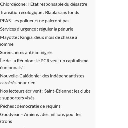
Chlordécone :
l’État responsable du désastre
Transition écologique :
Blabla sans fonds
PFAS :
les pollueurs ne paieront pas
Services d’urgence :
réguler la pénurie
Mayotte :
Kingia, deux mois de chasse à
’homme
Surenchères anti-immigrés
Île de La Réunion :
le PCR veut un capitalisme
réunionnais”
Nouvelle-Calédonie :
des indépendantistes
ncarcérés pour rien
Nos lecteurs écrivent :
Saint-Étienne : les clubs
e supporters visés
Pêches :
démocratie de requins
Goodyear – Amiens :
des millions pour les
atrons