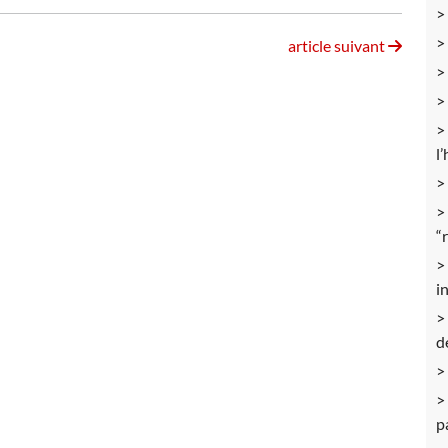
article suivant
l
“
i
d
p