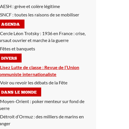
AESH :
grève et colère légitime
SNCF :
toutes les raisons de se mobiliser
AGENDA
Cercle Léon Trotsky :
1936 en France : crise,
ursaut ouvrier et marche à la guerre
Fêtes et banquets
DIVERS
Lisez Lutte de classe :
Revue de l’Union
ommuniste internationaliste
Voir ou revoir les débats de la Fête
DANS LE MONDE
Moyen-Orient :
poker menteur sur fond de
uerre
Détroit d’Ormuz :
des milliers de marins en
anger