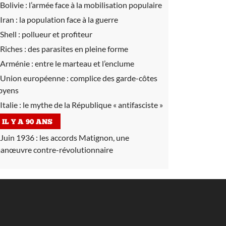
Bolivie :
l’armée face à la mobilisation populaire
Iran :
la population face à la guerre
Shell :
pollueur et profiteur
Riches :
des parasites en pleine forme
Arménie :
entre le marteau et l’enclume
Union européenne :
complice des garde-côtes
ibyens
Italie :
le mythe de la République « antifasciste »
IL Y A 90 ANS
Juin 1936 :
les accords Matignon, une
anœuvre contre-révolutionnaire