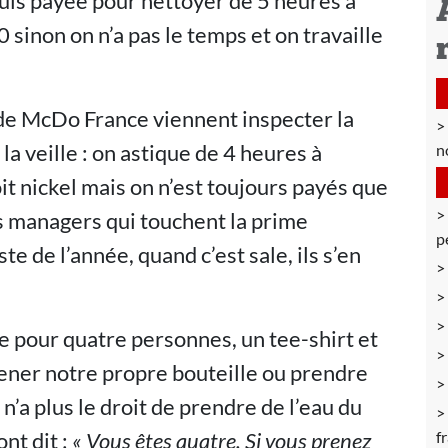
uis payée pour nettoyer de 5 heures à
0 sinon on n’a pas le temps et on travaille
s de McDo France viennent inspecter la
la veille : on astique de 4 heures à
n
it nickel mais on n’est toujours payés que
es managers qui touchent la prime
p
te de l’année, quand c’est sale, ils s’en
e pour quatre personnes, un tee-shirt et
ener notre propre bouteille ou prendre
 n’a plus le droit de prendre de l’eau du
nt dit :
« Vous êtes quatre. Si vous prenez
f