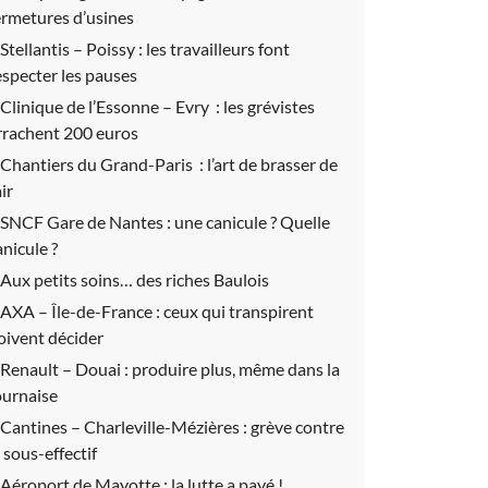
ermetures d’usines
Stellantis – Poissy :
les travailleurs font
especter les pauses
Clinique de l’Essonne – Evry :
les grévistes
rrachent 200 euros
Chantiers du Grand-Paris :
l’art de brasser de
air
SNCF Gare de Nantes :
une canicule ? Quelle
anicule ?
Aux petits soins… des riches Baulois
AXA – Île-de-France : ceux qui transpirent
oivent décider
Renault – Douai :
produire plus, même dans la
ournaise
Cantines – Charleville-Mézières :
grève contre
e sous-effectif
Aéroport de Mayotte :
la lutte a payé !