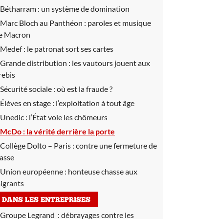
Bétharram :
un système de domination
Marc Bloch au Panthéon :
paroles et musique
e Macron
Medef :
le patronat sort ses cartes
Grande distribution :
les vautours jouent aux
rebis
Sécurité sociale :
où est la fraude ?
Élèves en stage :
l’exploitation à tout âge
Unedic :
l’État vole les chômeurs
McDo :
la vérité derrière la porte
Collège Dolto – Paris :
contre une fermeture de
lasse
Union européenne :
honteuse chasse aux
igrants
DANS LES ENTREPRISES
Groupe Legrand :
débrayages contre les