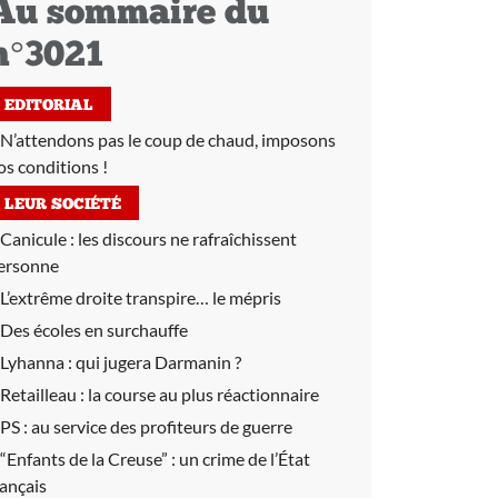
Au sommaire du
n°3021
EDITORIAL
N’attendons pas le coup de chaud, imposons
os conditions !
LEUR SOCIÉTÉ
Canicule :
les discours ne rafraîchissent
ersonne
L’extrême droite transpire… le mépris
Des écoles en surchauffe
Lyhanna :
qui jugera Darmanin ?
Retailleau :
la course au plus réactionnaire
PS :
au service des profiteurs de guerre
“Enfants de la Creuse” :
un crime de l’État
rançais