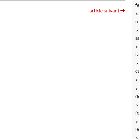
f
article suivant
r
a
l’
c
d
f
l