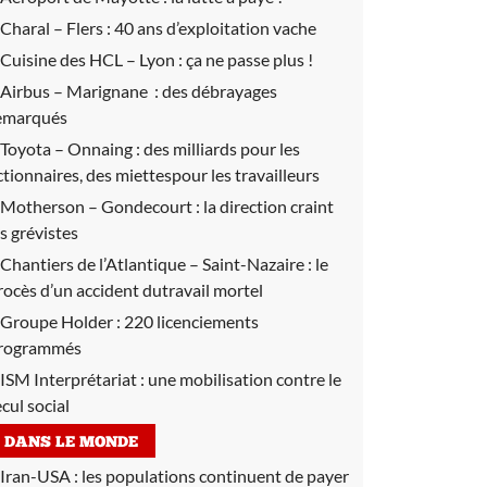
Charal – Flers :
40 ans d’exploitation vache
Cuisine des HCL – Lyon :
ça ne passe plus !
Airbus – Marignane :
des débrayages
emarqués
Toyota – Onnaing :
des milliards pour les
ctionnaires, des miettespour les travailleurs
Motherson – Gondecourt :
la direction craint
es grévistes
Chantiers de l’Atlantique – Saint-Nazaire :
le
rocès d’un accident dutravail mortel
Groupe Holder :
220 licenciements
rogrammés
ISM Interprétariat : une mobilisation contre le
ecul social
DANS LE MONDE
Iran-USA :
les populations continuent de payer