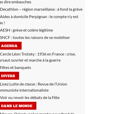
as dire embauches
Decathlon – région marseillaise :
à fond la grève
Aides à domicile Perpignan :
le compte n’y est
as !
AESH :
grève et colère légitime
SNCF :
toutes les raisons de se mobiliser
AGENDA
Cercle Léon Trotsky :
1936 en France : crise,
ursaut ouvrier et marche à la guerre
Fêtes et banquets
DIVERS
Lisez Lutte de classe :
Revue de l’Union
ommuniste internationaliste
Voir ou revoir les débats de la Fête
DANS LE MONDE
Moyen-Orient :
poker menteur sur fond de