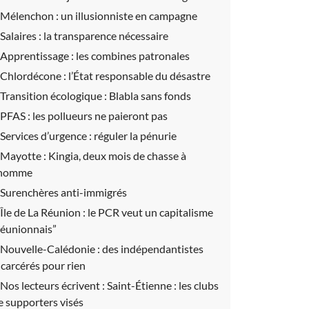
Mélenchon :
un illusionniste en campagne
Salaires :
la transparence nécessaire
Apprentissage :
les combines patronales
Chlordécone :
l’État responsable du désastre
Transition écologique :
Blabla sans fonds
PFAS :
les pollueurs ne paieront pas
Services d’urgence :
réguler la pénurie
Mayotte :
Kingia, deux mois de chasse à
’homme
Surenchères anti-immigrés
Île de La Réunion :
le PCR veut un capitalisme
réunionnais”
Nouvelle-Calédonie :
des indépendantistes
ncarcérés pour rien
Nos lecteurs écrivent :
Saint-Étienne : les clubs
e supporters visés