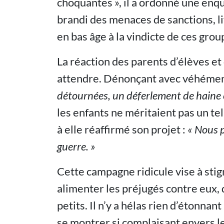
choquantes », il a ordonné une enqu
brandi des menaces de sanctions, liv
en bas âge à la vindicte de ces grou
La réaction des parents d’élèves et 
attendre. Dénonçant avec véhéme
détournées, un déferlement de haine e
les enfants ne méritaient pas un te
à elle réaffirmé son projet :
« Nous 
guerre. »
Cette campagne ridicule vise à stig
alimenter les préjugés contre eux, 
petits. Il n’y a hélas rien d’étonnan
se montrer si complaisant envers l