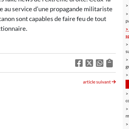
e au service d’une propagande militariste
 canon sont capables de faire feu de tout
p
ctionnaire.
s
s
g
article suivant
c
m