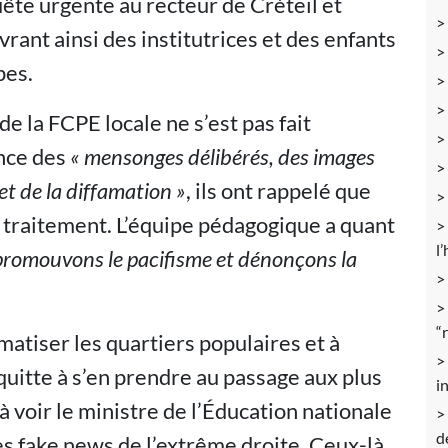
ête urgente au recteur de Créteil et
rant ainsi des institutrices et des enfants
pes.
de la FCPE locale ne s’est pas fait
nce des
« mensonges délibérés, des images
t de la diffamation »
, ils ont rappelé que
l traitement. L’équipe pédagogique a quant
l
promouvons le pacifisme et dénonçons la
“
matiser les quartiers populaires et à
quitte à s’en prendre au passage aux plus
i
t à voir le ministre de l’Éducation nationale
d
es fake news de l’extrême droite. Ceux-là