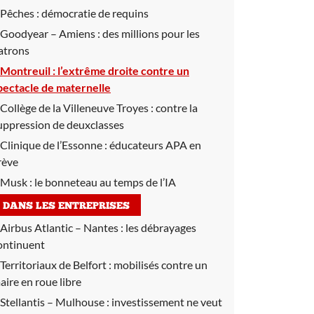
Pêches :
démocratie de requins
Goodyear – Amiens :
des millions pour les
atrons
Montreuil :
l’extrême droite contre un
pectacle de maternelle
Collège de la Villeneuve Troyes :
contre la
uppression de deuxclasses
Clinique de l’Essonne :
éducateurs APA en
rève
Musk :
le bonneteau au temps de l’IA
DANS LES ENTREPRISES
Airbus Atlantic – Nantes :
les débrayages
ontinuent
Territoriaux de Belfort :
mobilisés contre un
aire en roue libre
Stellantis – Mulhouse :
investissement ne veut