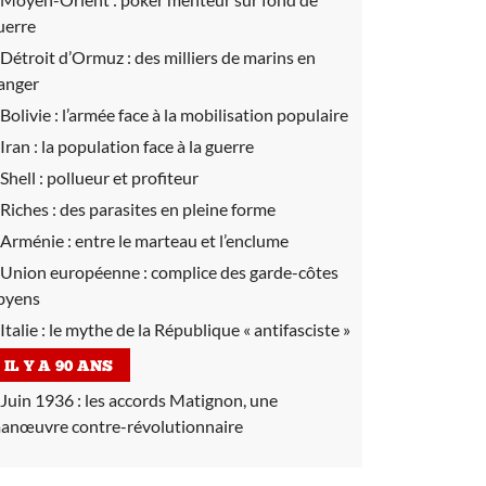
uerre
Détroit d’Ormuz :
des milliers de marins en
anger
Bolivie :
l’armée face à la mobilisation populaire
Iran :
la population face à la guerre
Shell :
pollueur et profiteur
Riches :
des parasites en pleine forme
Arménie :
entre le marteau et l’enclume
Union européenne :
complice des garde-côtes
ibyens
Italie :
le mythe de la République « antifasciste »
IL Y A 90 ANS
Juin 1936 :
les accords Matignon, une
anœuvre contre-révolutionnaire