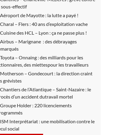
e sous-effectif
Aéroport de Mayotte :
la lutte a payé !
Charal – Flers :
40 ans d’exploitation vache
Cuisine des HCL – Lyon :
ça ne passe plus !
Airbus – Marignane :
des débrayages
emarqués
Toyota – Onnaing :
des milliards pour les
ctionnaires, des miettespour les travailleurs
Motherson – Gondecourt :
la direction craint
es grévistes
Chantiers de l’Atlantique – Saint-Nazaire :
le
rocès d’un accident dutravail mortel
Groupe Holder :
220 licenciements
rogrammés
ISM Interprétariat : une mobilisation contre le
ecul social