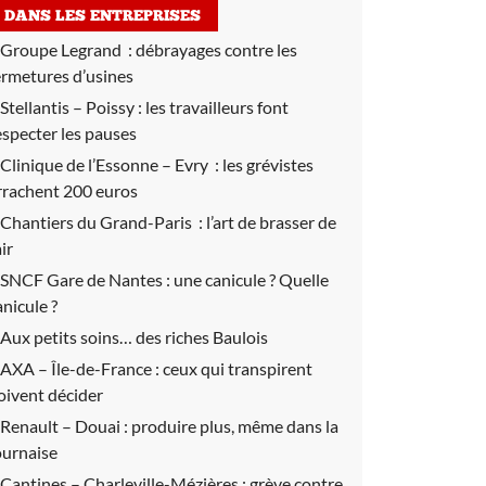
DANS LES ENTREPRISES
Groupe Legrand :
débrayages contre les
ermetures d’usines
Stellantis – Poissy :
les travailleurs font
especter les pauses
Clinique de l’Essonne – Evry :
les grévistes
rrachent 200 euros
Chantiers du Grand-Paris :
l’art de brasser de
air
SNCF Gare de Nantes :
une canicule ? Quelle
anicule ?
Aux petits soins… des riches Baulois
AXA – Île-de-France : ceux qui transpirent
oivent décider
Renault – Douai :
produire plus, même dans la
ournaise
Cantines – Charleville-Mézières :
grève contre