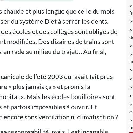
s chaude et plus longue que celle du mois
f
user du système D et à serrer les dents.
 des écoles et des collèges sont obligés de
d
nt modifiées. Des dizaines de trains sont
en rade au milieu du trajet… Au final,
b
a canicule de l’été 2003 qui avait fait près
uré « plus jamais ça » et promis la
 hôpitaux. Mais les écoles bouilloires sont
 et parfois impossibles à ouvrir. Et
c
encore sans ventilation ni climatisation ?
m
a responsabilité, mais il est incapable