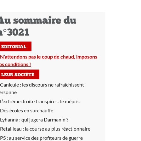
Au sommaire du
n°3021
EDITORIAL
N’attendons pas le coup de chaud, imposons
os conditions !
LEUR SOCIÉTÉ
Canicule :
les discours ne rafraîchissent
ersonne
L’extrême droite transpire… le mépris
Des écoles en surchauffe
Lyhanna :
qui jugera Darmanin ?
Retailleau :
la course au plus réactionnaire
PS :
au service des profiteurs de guerre