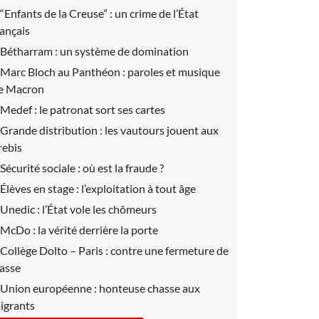
“Enfants de la Creuse” :
un crime de l’État
rançais
Bétharram :
un système de domination
Marc Bloch au Panthéon :
paroles et musique
e Macron
Medef :
le patronat sort ses cartes
Grande distribution :
les vautours jouent aux
rebis
Sécurité sociale :
où est la fraude ?
Élèves en stage :
l’exploitation à tout âge
Unedic :
l’État vole les chômeurs
McDo :
la vérité derrière la porte
Collège Dolto – Paris :
contre une fermeture de
lasse
Union européenne :
honteuse chasse aux
igrants