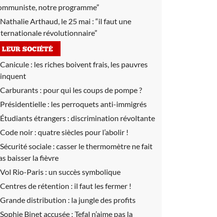
ommuniste, notre programme”
Nathalie Arthaud, le 25 mai :
“il faut une
nternationale révolutionnaire”
LEUR SOCIÉTÉ
Canicule :
les riches boivent frais, les pauvres
rinquent
Carburants :
pour qui les coups de pompe ?
Présidentielle :
les perroquets anti-immigrés
Étudiants étrangers :
discrimination révoltante
Code noir :
quatre siècles pour l’abolir !
Sécurité sociale :
casser le thermomètre ne fait
as baisser la fièvre
Vol Rio-Paris :
un succès symbolique
Centres de rétention :
il faut les fermer !
Grande distribution :
la jungle des profits
Sophie Binet accusée :
Tefal n’aime pas la