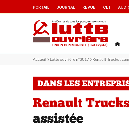
PORTAIL
JOURNAL
REVUE
CLT
AUDI
Accueil
Lutte ouvrière n°3017
Renault Trucks : cam
DANS LES ENTREPRI
Renault Trucks
assistée