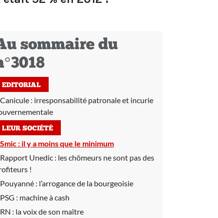
Au sommaire du
n°3018
EDITORIAL
Canicule : irresponsabilité patronale et incurie
ouvernementale
LEUR SOCIÉTÉ
Smic :
il y a moins que le minimum
Rapport Unedic :
les chômeurs ne sont pas des
rofiteurs !
Pouyanné :
l’arrogance de la bourgeoisie
PSG :
machine à cash
RN :
la voix de son maître