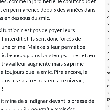
es, comme la jardinerie, le caoutchouc et
nt en permanence depuis des années dans
ons en dessous du smic.
d
situation n’est pas de payer leurs
l’interdit et ils sont donc forcés de
 une prime. Mais cela leur permet de
mic beaucoup plus longtemps. En effet, en
n travailleur augmente mais sa prime
he toujours que le smic. Pire encore, le
s
lus les salaires restent à ce niveau,
q
 !
g
ait mine de s’indigner devant la presse de
suggéré qu’il
« pourrait y avoir des