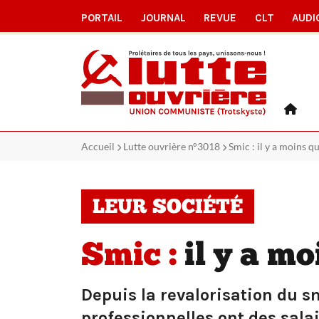
PORTAIL
JOURNAL
REVUE
CLT
AUDI
Accueil
Lutte ouvrière n°3018
Smic : il y a moins 
LEUR SOCIÉTÉ
Smic :
il y a m
Depuis la revalorisation du s
professionnelles ont des sala