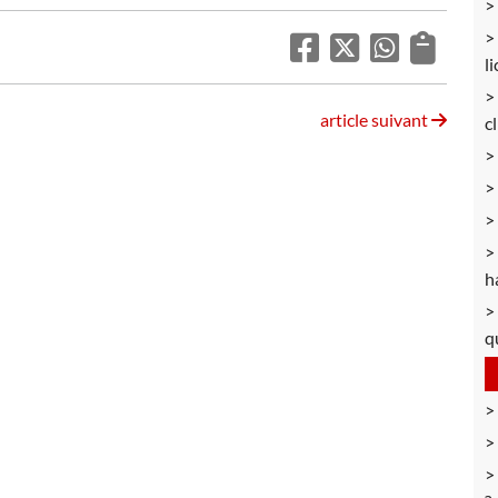
l
article suivant
c
h
q