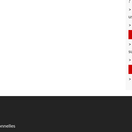
?
u
s
nnelles