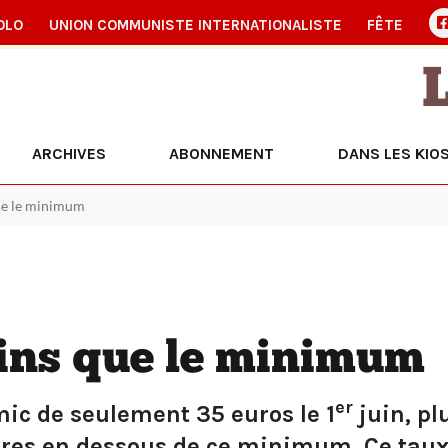
OLO
UNION COMMUNISTE INTERNATIONALISTE
FÊTE
ARCHIVES
ABONNEMENT
DANS LES KIO
que le minimum
oins que le minimum
er
mic de seulement 35 euros le 1
juin, pl
ires en dessous de ce minimum. Ce taux 