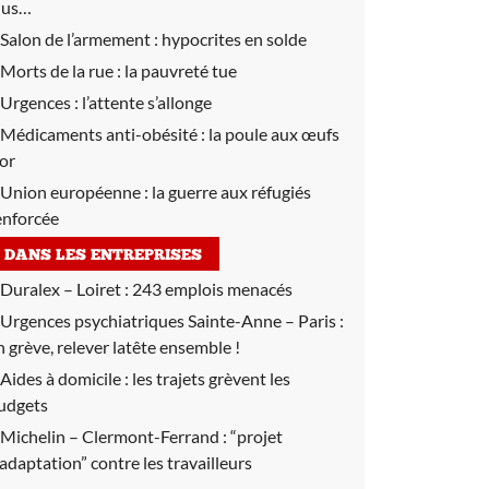
lus…
Salon de l’armement :
hypocrites en solde
Morts de la rue :
la pauvreté tue
Urgences :
l’attente s’allonge
Médicaments anti-obésité :
la poule aux œufs
’or
Union européenne :
la guerre aux réfugiés
enforcée
DANS LES ENTREPRISES
Duralex – Loiret :
243 emplois menacés
Urgences psychiatriques Sainte-Anne – Paris :
n grève, relever latête ensemble !
Aides à domicile :
les trajets grèvent les
udgets
Michelin – Clermont-Ferrand :
“projet
’adaptation” contre les travailleurs