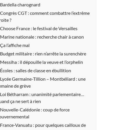
Bardella charognard
Congrès CGT :
comment combattre l’extrême
roite ?
Choose France :
le festival de Versailles
Marine nationale :
recherche chair à canon
Ça l’affiche mal
Budget militaire :
rien n’arrête la surenchère
Messiha :
il dépouille la veuve et l’orphelin
Écoles :
salles de classe en ébullition
Lycée Germaine-Tillion – Montbéliard :
une
emaine de grève
Loi Bétharram :
unanimité parlementaire…
uand ça ne sert à rien
Nouvelle-Calédonie :
coup de force
ouvernemental
France-Vanuatu :
pour quelques cailloux de