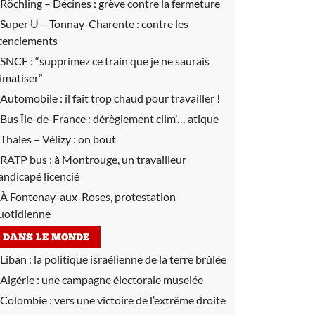
Röchling – Décines :
grève contre la fermeture
Super U – Tonnay-Charente :
contre les
icenciements
SNCF :
“supprimez ce train que je ne saurais
limatiser”
Automobile :
il fait trop chaud pour travailler !
Bus Île-de-France :
dérèglement clim’… atique
Thales – Vélizy :
on bout
RATP bus :
à Montrouge, un travailleur
andicapé licencié
À Fontenay-aux-Roses, protestation
uotidienne
DANS LE MONDE
Liban :
la politique israélienne de la terre brûlée
Algérie :
une campagne électorale muselée
Colombie :
vers une victoire de l’extrême droite