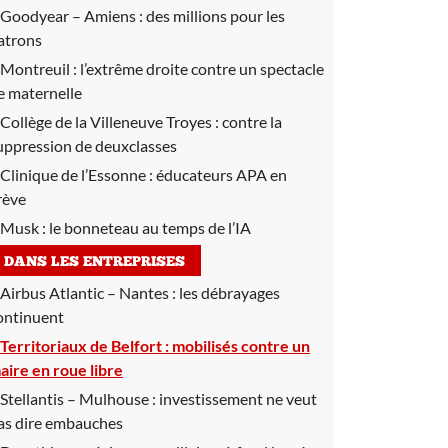
Goodyear – Amiens :
des millions pour les
atrons
Montreuil :
l’extrême droite contre un spectacle
e maternelle
Collège de la Villeneuve Troyes :
contre la
uppression de deuxclasses
Clinique de l’Essonne :
éducateurs APA en
rève
Musk :
le bonneteau au temps de l’IA
DANS LES ENTREPRISES
Airbus Atlantic – Nantes :
les débrayages
ontinuent
Territoriaux de Belfort :
mobilisés contre un
aire en roue libre
Stellantis – Mulhouse :
investissement ne veut
as dire embauches