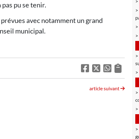
 pas pu se tenir.
p
jà prévues avec notamment un grand
seil municipal.
s
article suivant
c
g