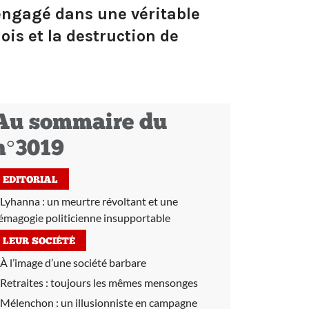
 engagé dans une véritable
ois et la destruction de
Au sommaire du
n°3019
EDITORIAL
Lyhanna : un meurtre révoltant et une
émagogie politicienne insupportable
LEUR SOCIÉTÉ
À l’image d’une société barbare
Retraites :
toujours les mêmes mensonges
Mélenchon :
un illusionniste en campagne