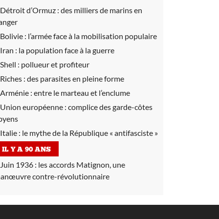
Détroit d’Ormuz :
des milliers de marins en
anger
Bolivie :
l’armée face à la mobilisation populaire
Iran :
la population face à la guerre
Shell :
pollueur et profiteur
Riches :
des parasites en pleine forme
Arménie :
entre le marteau et l’enclume
Union européenne :
complice des garde-côtes
ibyens
Italie :
le mythe de la République « antifasciste »
IL Y A 90 ANS
Juin 1936 :
les accords Matignon, une
anœuvre contre-révolutionnaire