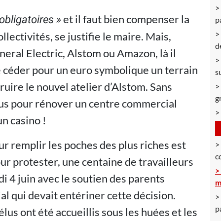
et il faut bien compenser la
bligatoires »
p
llectivités, se justifie le maire. Mais,
d
neral Electric, Alstom ou Amazon, là il
de céder pour un euro symbolique un terrain
s
ruire le nouvel atelier d’Alstom. Sans
g
vus pour rénover un centre commercial
un casino !
ur remplir les poches des plus riches est
c
our protester, une centaine de travailleurs
i 4 juin avec le soutien des parents
m
ial qui devait entériner cette décision.
p
us ont été accueillis sous les huées et les