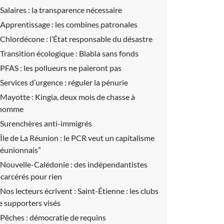
Salaires :
la transparence nécessaire
Apprentissage :
les combines patronales
Chlordécone :
l’État responsable du désastre
Transition écologique :
Blabla sans fonds
PFAS :
les pollueurs ne paieront pas
Services d’urgence :
réguler la pénurie
Mayotte :
Kingia, deux mois de chasse à
’homme
Surenchères anti-immigrés
Île de La Réunion :
le PCR veut un capitalisme
réunionnais”
Nouvelle-Calédonie :
des indépendantistes
ncarcérés pour rien
Nos lecteurs écrivent :
Saint-Étienne : les clubs
e supporters visés
Pêches :
démocratie de requins