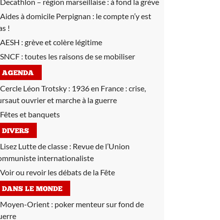
Decathlon – région marseillaise :
à fond la grève
Aides à domicile Perpignan :
le compte n’y est
as !
AESH :
grève et colère légitime
SNCF :
toutes les raisons de se mobiliser
AGENDA
Cercle Léon Trotsky :
1936 en France : crise,
ursaut ouvrier et marche à la guerre
Fêtes et banquets
DIVERS
Lisez Lutte de classe :
Revue de l’Union
ommuniste internationaliste
Voir ou revoir les débats de la Fête
DANS LE MONDE
Moyen-Orient :
poker menteur sur fond de
uerre