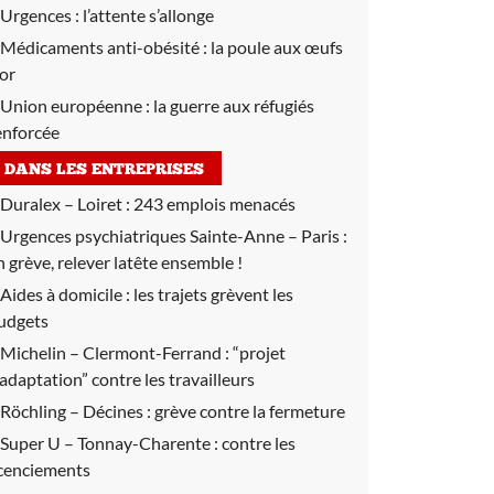
Urgences :
l’attente s’allonge
Médicaments anti-obésité :
la poule aux œufs
’or
Union européenne :
la guerre aux réfugiés
enforcée
DANS LES ENTREPRISES
Duralex – Loiret :
243 emplois menacés
Urgences psychiatriques Sainte-Anne – Paris :
n grève, relever latête ensemble !
Aides à domicile :
les trajets grèvent les
udgets
Michelin – Clermont-Ferrand :
“projet
’adaptation” contre les travailleurs
Röchling – Décines :
grève contre la fermeture
Super U – Tonnay-Charente :
contre les
icenciements