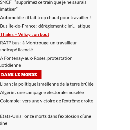
SNCF :
“supprimez ce train que je ne saurais
limatiser”
Automobile :
il fait trop chaud pour travailler !
Bus Île-de-France :
dérèglement clim’… atique
Thales – Vélizy :
on bout
RATP bus :
à Montrouge, un travailleur
andicapé licencié
À Fontenay-aux-Roses, protestation
uotidienne
DANS LE MONDE
Liban :
la politique israélienne de la terre brûlée
Algérie :
une campagne électorale muselée
Colombie :
vers une victoire de l’extrême droite
États-Unis :
onze morts dans l’explosion d’une
sine