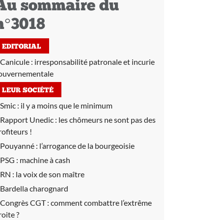
Au sommaire du
n°3018
EDITORIAL
Canicule : irresponsabilité patronale et incurie
ouvernementale
LEUR SOCIÉTÉ
Smic :
il y a moins que le minimum
Rapport Unedic :
les chômeurs ne sont pas des
rofiteurs !
Pouyanné :
l’arrogance de la bourgeoisie
PSG :
machine à cash
RN :
la voix de son maître
Bardella charognard
Congrès CGT :
comment combattre l’extrême
roite ?