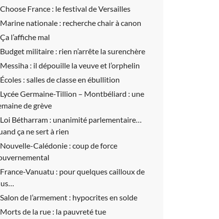
Choose France :
le festival de Versailles
Marine nationale :
recherche chair à canon
Ça l’affiche mal
Budget militaire :
rien n’arrête la surenchère
Messiha :
il dépouille la veuve et l’orphelin
Écoles :
salles de classe en ébullition
Lycée Germaine-Tillion – Montbéliard :
une
emaine de grève
Loi Bétharram :
unanimité parlementaire…
uand ça ne sert à rien
Nouvelle-Calédonie :
coup de force
ouvernemental
France-Vanuatu :
pour quelques cailloux de
lus…
Salon de l’armement :
hypocrites en solde
Morts de la rue :
la pauvreté tue