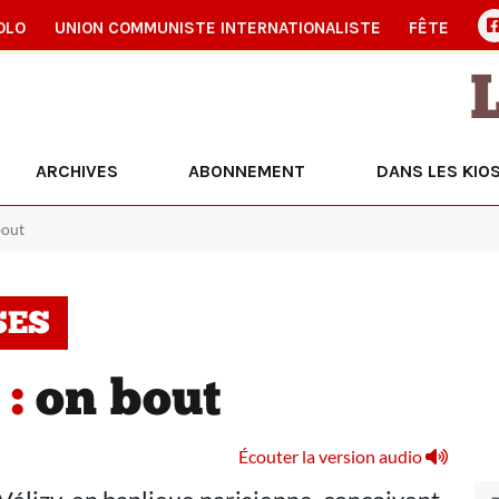
OLO
UNION COMMUNISTE INTERNATIONALISTE
FÊTE
ARCHIVES
ABONNEMENT
DANS LES KIO
bout
SES
 :
on bout
Écouter la version audio