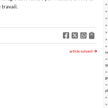
travail.
article suivant
s
q
g
p