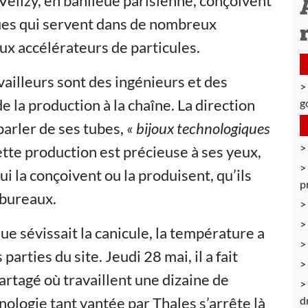
 Vélizy, en banlieue parisienne, conçoivent
ques qui servent dans de nombreux
ux accélérateurs de particules.
vailleurs sont des ingénieurs et des
de la production à la chaîne. La direction
g
parler de ses tubes,
« bijoux technologiques
cette production est précieuse à ses yeux,
qui la conçoivent ou la produisent, qu’ils
p
 bureaux.
ue sévissait la canicule, la température a
arties du site. Jeudi 28 mai, il a fait
rtagé où travaillent une dizaine de
nologie tant vantée par Thales s’arrête là
d