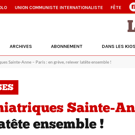
OLO
UNION COMMUNISTE INTERNATIONALISTE
FÊTE
ARCHIVES
ABONNEMENT
DANS LES KIO
ues Sainte-Anne – Paris : en grève, relever latête ensemble !
SES
iatriques Sainte-Ann
latête ensemble !