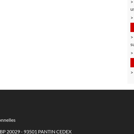
u
s
nnelles
 - BP 20029 - 93501 PANTIN CEDEX