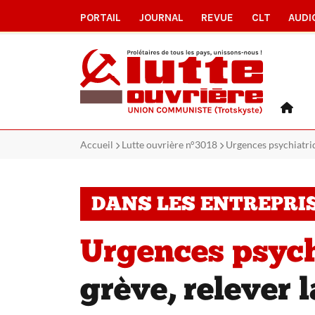
PORTAIL
JOURNAL
REVUE
CLT
AUDI
Accueil
Lutte ouvrière n°3018
Urgences psychiatriq
DANS LES ENTREPRI
Urgences psych
grève, relever 