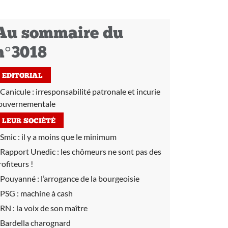
Au sommaire du
n°3018
EDITORIAL
Canicule : irresponsabilité patronale et incurie
ouvernementale
LEUR SOCIÉTÉ
Smic :
il y a moins que le minimum
Rapport Unedic :
les chômeurs ne sont pas des
rofiteurs !
Pouyanné :
l’arrogance de la bourgeoisie
PSG :
machine à cash
RN :
la voix de son maître
Bardella charognard