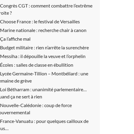
Congrès CGT :
comment combattre l’extrême
roite ?
Choose France :
le festival de Versailles
Marine nationale :
recherche chair à canon
Ça l’affiche mal
Budget militaire :
rien n’arrête la surenchère
Messiha :
il dépouille la veuve et l’orphelin
Écoles :
salles de classe en ébullition
Lycée Germaine-Tillion – Montbéliard :
une
emaine de grève
Loi Bétharram :
unanimité parlementaire…
uand ça ne sert à rien
Nouvelle-Calédonie :
coup de force
ouvernemental
France-Vanuatu :
pour quelques cailloux de
lus…