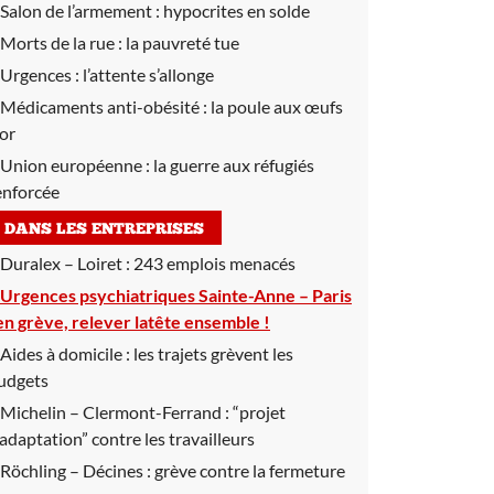
Salon de l’armement :
hypocrites en solde
Morts de la rue :
la pauvreté tue
Urgences :
l’attente s’allonge
Médicaments anti-obésité :
la poule aux œufs
’or
Union européenne :
la guerre aux réfugiés
enforcée
DANS LES ENTREPRISES
Duralex – Loiret :
243 emplois menacés
Urgences psychiatriques Sainte-Anne – Paris
en grève, relever latête ensemble !
Aides à domicile :
les trajets grèvent les
udgets
Michelin – Clermont-Ferrand :
“projet
’adaptation” contre les travailleurs
Röchling – Décines :
grève contre la fermeture