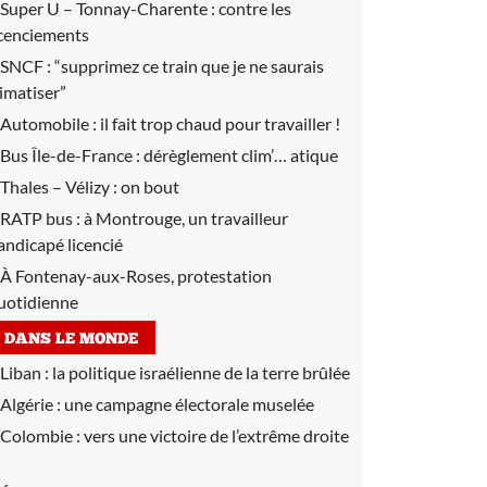
Super U – Tonnay-Charente :
contre les
icenciements
SNCF :
“supprimez ce train que je ne saurais
limatiser”
Automobile :
il fait trop chaud pour travailler !
Bus Île-de-France :
dérèglement clim’… atique
Thales – Vélizy :
on bout
RATP bus :
à Montrouge, un travailleur
andicapé licencié
À Fontenay-aux-Roses, protestation
uotidienne
DANS LE MONDE
Liban :
la politique israélienne de la terre brûlée
Algérie :
une campagne électorale muselée
Colombie :
vers une victoire de l’extrême droite