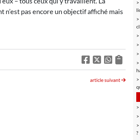
d eux – tous ceux qui y travaillent. La
l
t n’est pas encore un objectif affiché mais
c
h
article suivant
q
?