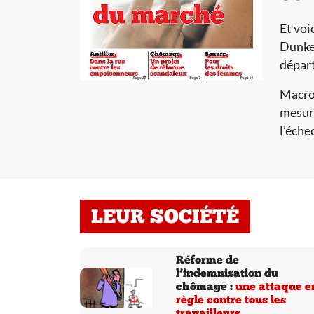
Et voi
Dunker
départ
Macron
mesure
l’éche
LEUR SOCIÉTÉ
Réforme de
l’indemnisation du
chômage :
une attaque e
règle contre tous les