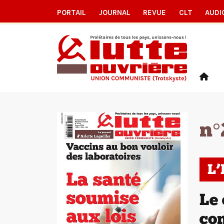
PORTAIL
JOURNAL
REVUE
CLT
AUDI
n°
L
Le 
con