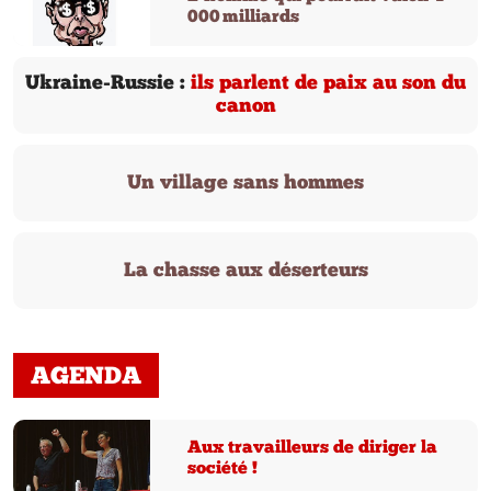
000 milliards
Ukraine-Russie :
ils parlent de paix au son du
canon
Un village sans hommes
La chasse aux déserteurs
AGENDA
Aux travailleurs de diriger la
société !