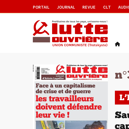
PORTAIL
JOURNAL
REVUE
CLT
AUDI
n°
L
Sau
cap