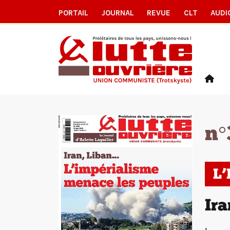
PORTAIL
JOURNAL
REVUE
CLT
AUDI
n°
L
Ira