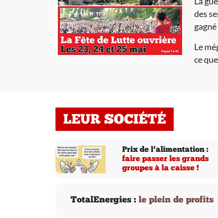
La gue
des se
gagné 
Le még
ce que
LEUR SOCIÉTÉ
Prix de l’alimentation :
faire passer les grands
groupes à la caisse !
TotalEnergies :
le plein de profits