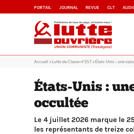
PORTAIL
JOURNAL
REVUE
CLT
AUDI
Accueil
Lutte de Classe n°257
États-Unis : une nai
États-Unis : un
occultée
Le 4 juillet 2026 marque le 2
les représentants de treize c