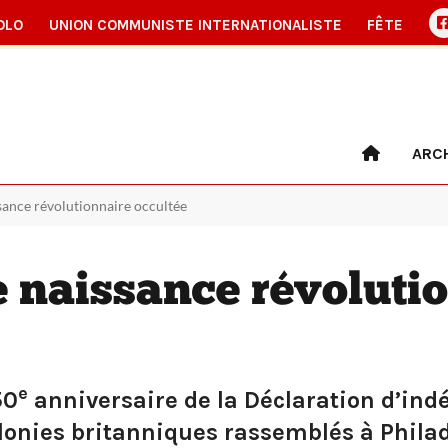
OLO
UNION COMMUNISTE INTERNATIONALISTE
FÊTE
ARC
ssance révolutionnaire occultée
e naissance révoluti
e
50
anniversaire de la Déclaration d’in
olonies britanniques rassemblés à Phila