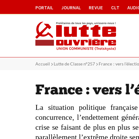
PORTAIL
JOURNAL
REVUE
CLT
AUDI
Accueil
Lutte de Classe n°257
France : vers l’élect
France : vers l
La situation politique français
concurrence, l’endettement génér
crise se faisant de plus en plus se
parallèlement l’extrême droite se