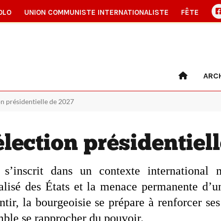
OLO
UNION COMMUNISTE INTERNATIONALISTE
FÊTE
ARC
ion présidentielle de 2027
’élection présidentiel
e s’inscrit dans un contexte international
alisé des États et la menace permanente d’un 
ntir, la bourgeoisie se prépare à renforcer ses
mble se rapprocher du pouvoir.