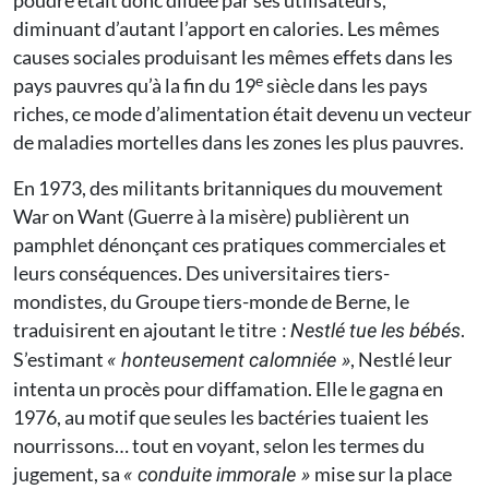
poudre était donc diluée par ses utilisateurs,
diminuant d’autant l’apport en calories. Les mêmes
causes sociales produisant les mêmes effets dans les
e
pays pauvres qu’à la fin du 19
siècle dans les pays
riches, ce mode d’alimentation était devenu un vecteur
de maladies mortelles dans les zones les plus pauvres.
En 1973, des militants britanniques du mouvement
War on Want (Guerre à la misère) publièrent un
pamphlet dénonçant ces pratiques commerciales et
leurs conséquences. Des universitaires tiers-
mondistes, du Groupe tiers-monde de Berne, le
traduisirent en ajoutant le titre :
.
Nestlé tue les bébés
S’estimant
, Nestlé leur
« honteusement calomniée »
intenta un procès pour diffamation. Elle le gagna en
1976, au motif que seules les bactéries tuaient les
nourrissons… tout en voyant, selon les termes du
jugement, sa
mise sur la place
«
conduite immorale
»