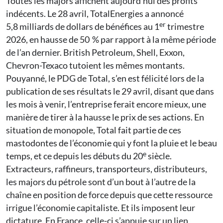
Toutes les majors affichent aujourd’hui des profits
indécents. Le 28 avril, TotalEnergies a annoncé
er
5,8 milliards de dollars de bénéfices au 1
trimestre
2026, en hausse de 50 % par rapport à la même période
de l’an dernier. British Petroleum, Shell, Exxon,
Chevron-Texaco tutoient les mêmes montants.
Pouyanné, le PDG de Total, s’en est félicité lors de la
publication de ses résultats le 29 avril, disant que dans
les mois à venir, l’entreprise ferait encore mieux, une
manière de tirer à la hausse le prix de ses actions. En
situation de monopole, Total fait partie de ces
mastodontes de l’économie qui y font la pluie et le beau
e
temps, et ce depuis les débuts du 20
siècle.
Extracteurs, raffineurs, transporteurs, distributeurs,
les majors du pétrole sont d’un bout à l’autre de la
chaîne en position de force depuis que cette ressource
irrigue l’économie capitaliste. Et ils imposent leur
dictature. En France, celle-ci s’appuie sur un lien