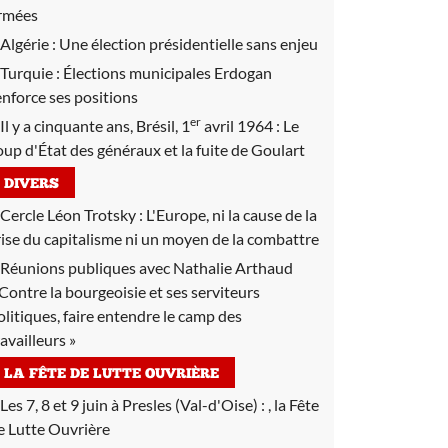
rmées
Algérie :
Une élection présidentielle sans enjeu
Turquie :
Élections municipales Erdogan
enforce ses positions
er
Il y a cinquante ans, Brésil, 1
avril 1964 :
Le
oup d'État des généraux et la fuite de Goulart
DIVERS
Cercle Léon Trotsky :
L'Europe, ni la cause de la
rise du capitalisme ni un moyen de la combattre
Réunions publiques avec Nathalie Arthaud
 Contre la bourgeoisie et ses serviteurs
olitiques, faire entendre le camp des
ravailleurs »
LA FÊTE DE LUTTE OUVRIÈRE
Les 7, 8 et 9 juin à Presles (Val-d'Oise) :
, la Fête
e Lutte Ouvrière