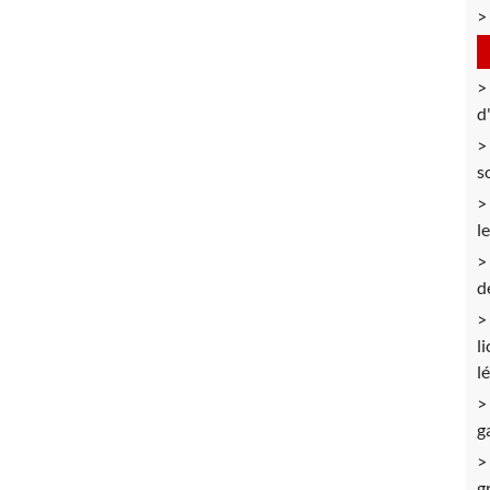
d
s
l
d
l
l
g
g