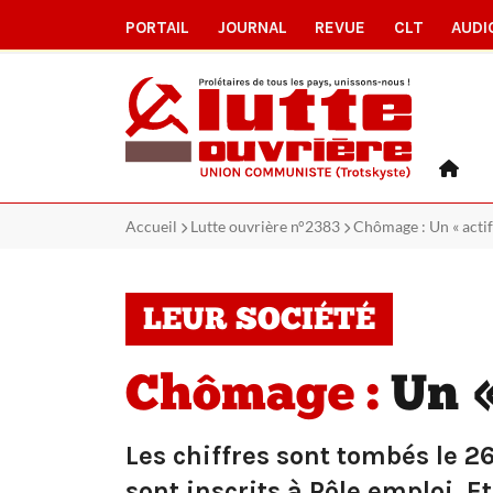
PORTAIL
JOURNAL
REVUE
CLT
AUDI
Accueil
Lutte ouvrière n°2383
Chômage : Un « actif
LEUR SOCIÉTÉ
Chômage :
Un «
Les chiffres sont tombés le 2
sont inscrits à Pôle emploi. Et