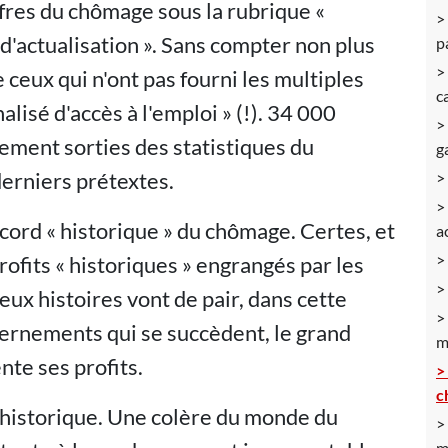
ffres du chômage sous la rubrique «
 d'actualisation ». Sans compter non plus
p
e ceux qui n'ont pas fourni les multiples
c
nalisé d'accès à l'emploi » (!). 34 000
ement sorties des statistiques du
g
erniers prétextes.
ord « historique » du chômage. Certes, et
a
profits « historiques » engrangés par les
eux histoires vont de pair, dans cette
vernements qui se succèdent, le grand
m
te ses profits.
c
e historique. Une colère du monde du
m