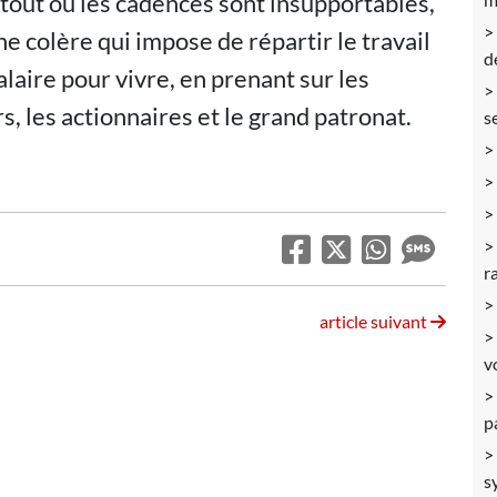
tout où les cadences sont insupportables,
 colère qui impose de répartir le travail
d
alaire pour vivre, en prenant sur les
, les actionnaires et le grand patronat.
s
r
article suivant
v
p
s