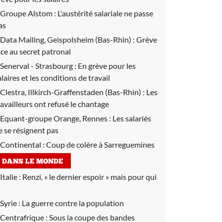
Groupe Alstom :
L'austérité salariale ne passe
as
Data Mailing, Geispolsheim (Bas-Rhin) :
Grève
ace au secret patronal
Senerval - Strasbourg :
En grève pour les
alaires et les conditions de travail
Clestra, Illkirch-Graffenstaden (Bas-Rhin) :
Les
ravailleurs ont refusé le chantage
Equant-groupe Orange, Rennes :
Les salariés
e se résignent pas
Continental :
Coup de colère à Sarreguemines
DANS LE MONDE
Italie :
Renzi, « le dernier espoir » mais pour qui
Syrie :
La guerre contre la population
Centrafrique :
Sous la coupe des bandes