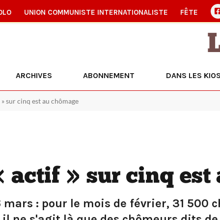
OLO
UNION COMMUNISTE INTERNATIONALISTE
FÊTE
ARCHIVES
ABONNEMENT
DANS LES KIO
 » sur cinq est au chômage
 actif » sur cinq es
6 mars : pour le mois de février, 31 50
 il ne s'agit là que des chômeurs dits de