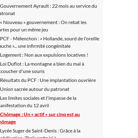
Gouvernement Ayrault :
22 mois au service du
atronat
« Nouveau » gouvernement :
On rebat les
artes pour un même jeu
PCF - Mélenchon :
« Hollande, sourd de l'oreille
auche »... une infirmité congénitale
Logement :
Non aux expulsions locatives !
Loi Duflot :
La montagne a bien du mal à
ccoucher d'une souris
Résultats du PCF :
Une implantation ouvrière
Union sacrée autour du patronat
Les limites sociales et l'impasse de la
anifestation du 12 avril
Chômage :
Un « actif » sur cinq est au
hômage
Lycée Suger de Saint-Denis :
Grâce à la
obilisation, Thaïs reste ici !