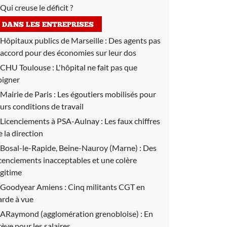
Qui creuse le déficit ?
DANS LES ENTREPRISES
Hôpitaux publics de Marseille :
Des agents pas
'accord pour des économies sur leur dos
CHU Toulouse :
L'hôpital ne fait pas que
oigner
Mairie de Paris :
Les égoutiers mobilisés pour
eurs conditions de travail
Licenciements à PSA-Aulnay :
Les faux chiffres
e la direction
Bosal-le-Rapide, Beine-Nauroy (Marne) :
Des
icenciements inacceptables et une colère
égitime
Goodyear Amiens :
Cinq militants CGT en
arde à vue
ARaymond (agglomération grenobloise) :
En
rève pour les salaires