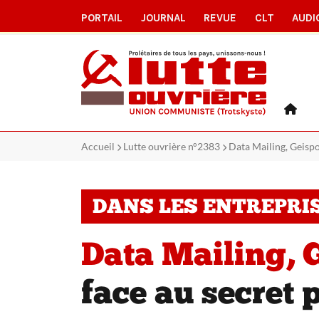
PORTAIL
JOURNAL
REVUE
CLT
AUDI
Accueil
Lutte ouvrière n°2383
Data Mailing, Geispo
DANS LES ENTREPRI
Data Mailing, 
face au secret 