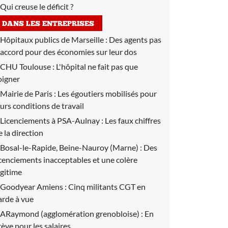
Qui creuse le déficit ?
DANS LES ENTREPRISES
Hôpitaux publics de Marseille :
Des agents pas
'accord pour des économies sur leur dos
CHU Toulouse :
L'hôpital ne fait pas que
oigner
Mairie de Paris :
Les égoutiers mobilisés pour
eurs conditions de travail
Licenciements à PSA-Aulnay :
Les faux chiffres
e la direction
Bosal-le-Rapide, Beine-Nauroy (Marne) :
Des
icenciements inacceptables et une colère
égitime
Goodyear Amiens :
Cinq militants CGT en
arde à vue
ARaymond (agglomération grenobloise) :
En
rève pour les salaires