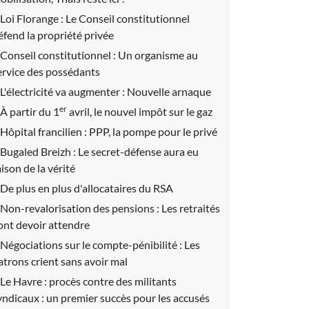
Loi Florange :
Le Conseil constitutionnel
éfend la propriété privée
Conseil constitutionnel :
Un organisme au
ervice des possédants
L'électricité va augmenter :
Nouvelle arnaque
er
À partir du 1
avril, le nouvel impôt sur le gaz
Hôpital francilien :
PPP, la pompe pour le privé
Bugaled Breizh :
Le secret-défense aura eu
aison de la vérité
De plus en plus d'allocataires du RSA
Non-revalorisation des pensions :
Les retraités
ont devoir attendre
Négociations sur le compte-pénibilité :
Les
atrons crient sans avoir mal
Le Havre : procès contre des militants
yndicaux : un premier succès pour les accusés