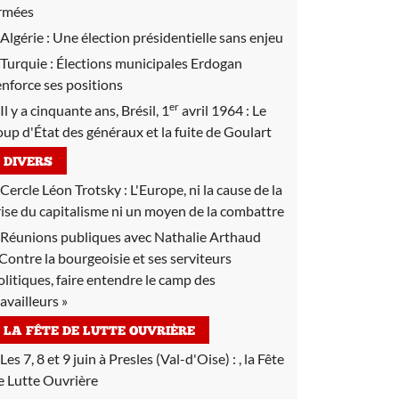
rmées
Algérie :
Une élection présidentielle sans enjeu
Turquie :
Élections municipales Erdogan
enforce ses positions
er
Il y a cinquante ans, Brésil, 1
avril 1964 :
Le
oup d'État des généraux et la fuite de Goulart
DIVERS
Cercle Léon Trotsky :
L'Europe, ni la cause de la
rise du capitalisme ni un moyen de la combattre
Réunions publiques avec Nathalie Arthaud
 Contre la bourgeoisie et ses serviteurs
olitiques, faire entendre le camp des
ravailleurs »
LA FÊTE DE LUTTE OUVRIÈRE
Les 7, 8 et 9 juin à Presles (Val-d'Oise) :
, la Fête
e Lutte Ouvrière