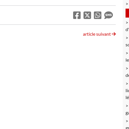
d
article suivant
s
l
d
l
l
g
g