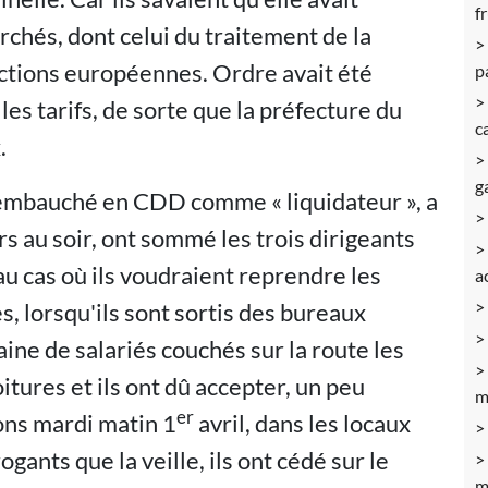
f
chés, dont celui du traitement de la
ctions européennes. Ordre avait été
p
s tarifs, de sorte que la préfecture du
c
.
g
 embauché en CDD comme « liquidateur », a
rs au soir, ont sommé les trois dirigeants
au cas où ils voudraient reprendre les
a
s, lorsqu'ils sont sortis des bureaux
ne de salariés couchés sur la route les
tures et ils ont dû accepter, un peu
m
er
ons mardi matin 1
avril, dans les locaux
gants que la veille, ils ont cédé sur le
m