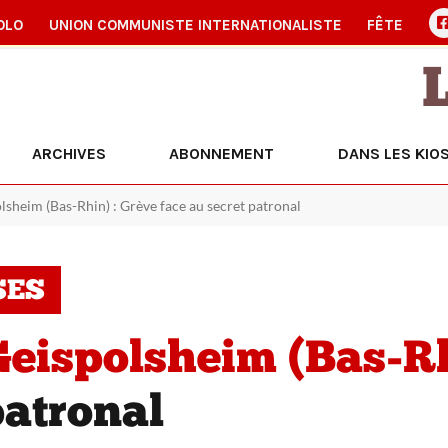
OLO
UNION COMMUNISTE INTERNATIONALISTE
FÊTE
ARCHIVES
ABONNEMENT
DANS LES KIO
lsheim (Bas-Rhin) : Grève face au secret patronal
SES
Geispolsheim (Bas-Rh
patronal