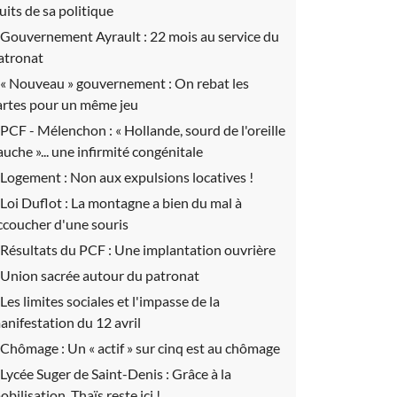
ruits de sa politique
Gouvernement Ayrault :
22 mois au service du
atronat
« Nouveau » gouvernement :
On rebat les
artes pour un même jeu
PCF - Mélenchon :
« Hollande, sourd de l'oreille
auche »... une infirmité congénitale
Logement :
Non aux expulsions locatives !
Loi Duflot :
La montagne a bien du mal à
ccoucher d'une souris
Résultats du PCF :
Une implantation ouvrière
Union sacrée autour du patronat
Les limites sociales et l'impasse de la
anifestation du 12 avril
Chômage :
Un « actif » sur cinq est au chômage
Lycée Suger de Saint-Denis :
Grâce à la
obilisation, Thaïs reste ici !