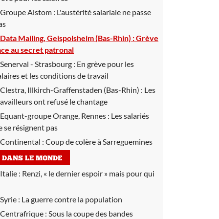
Groupe Alstom :
L'austérité salariale ne passe
as
Data Mailing, Geispolsheim (Bas-Rhin) :
Grève
ace au secret patronal
Senerval - Strasbourg :
En grève pour les
alaires et les conditions de travail
Clestra, Illkirch-Graffenstaden (Bas-Rhin) :
Les
ravailleurs ont refusé le chantage
Equant-groupe Orange, Rennes :
Les salariés
e se résignent pas
Continental :
Coup de colère à Sarreguemines
DANS LE MONDE
Italie :
Renzi, « le dernier espoir » mais pour qui
Syrie :
La guerre contre la population
Centrafrique :
Sous la coupe des bandes