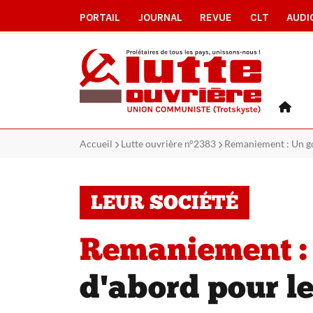
PORTAIL
JOURNAL
REVUE
CLT
AUDI
Accueil
Lutte ouvrière n°2383
Remaniement : Un go
LEUR SOCIÉTÉ
Remaniement :
d'abord pour le