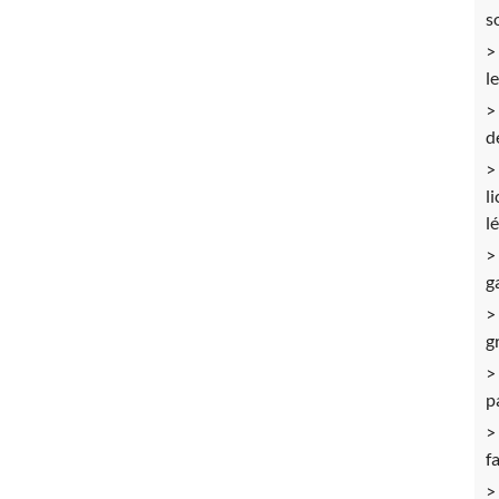
s
l
d
l
l
g
g
p
f