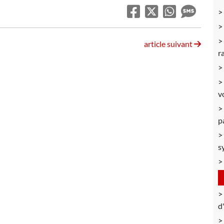
article suivant
r
v
p
s
d