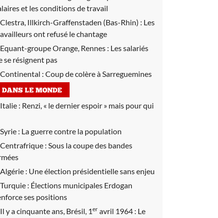
alaires et les conditions de travail
Clestra, Illkirch-Graffenstaden (Bas-Rhin) :
Les
ravailleurs ont refusé le chantage
Equant-groupe Orange, Rennes :
Les salariés
e se résignent pas
Continental :
Coup de colère à Sarreguemines
DANS LE MONDE
Italie :
Renzi, « le dernier espoir » mais pour qui
Syrie :
La guerre contre la population
Centrafrique :
Sous la coupe des bandes
rmées
Algérie :
Une élection présidentielle sans enjeu
Turquie :
Élections municipales Erdogan
enforce ses positions
er
Il y a cinquante ans, Brésil, 1
avril 1964 :
Le