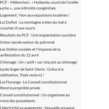
PCF - Mélenchon :
« Hollande, sourd de l'oreille
auche »... une infirmité congénitale
Logement :
Non aux expulsions locatives !
Loi Duflot :
La montagne a bien du mal à
ccoucher d'une souris
Résultats du PCF :
Une implantation ouvrière
Union sacrée autour du patronat
Les limites sociales et l'impasse de la
anifestation du 12 avril
Chômage :
Un « actif » sur cinq est au chômage
Lycée Suger de Saint-Denis :
Grâce à la
obilisation, Thaïs reste ici !
Loi Florange :
Le Conseil constitutionnel
éfend la propriété privée
Conseil constitutionnel :
Un organisme au
ervice des possédants
L'électricité va augmenter :
Nouvelle arnaque