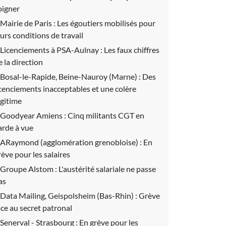
oigner
Mairie de Paris :
Les égoutiers mobilisés pour
eurs conditions de travail
Licenciements à PSA-Aulnay :
Les faux chiffres
e la direction
Bosal-le-Rapide, Beine-Nauroy (Marne) :
Des
icenciements inacceptables et une colère
égitime
Goodyear Amiens :
Cinq militants CGT en
arde à vue
ARaymond (agglomération grenobloise) :
En
rève pour les salaires
Groupe Alstom :
L'austérité salariale ne passe
as
Data Mailing, Geispolsheim (Bas-Rhin) :
Grève
ace au secret patronal
Senerval - Strasbourg :
En grève pour les