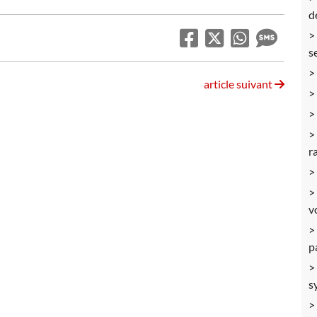
d
s
article suivant
r
v
p
s