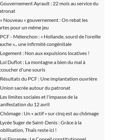
Gouvernement Ayrault :
22 mois au service du
atronat
« Nouveau » gouvernement :
On rebat les
artes pour un même jeu
PCF - Mélenchon :
« Hollande, sourd de l'oreille
auche »... une infirmité congénitale
Logement :
Non aux expulsions locatives !
Loi Duflot :
La montagne a bien du mal à
ccoucher d'une souris
Résultats du PCF :
Une implantation ouvrière
Union sacrée autour du patronat
Les limites sociales et l'impasse de la
anifestation du 12 avril
Chômage :
Un « actif » sur cinq est au chômage
Lycée Suger de Saint-Denis :
Grâce à la
obilisation, Thaïs reste ici !
Loi Florange :
Le Conseil constitutionnel