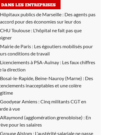
DANS LES ENTREPRISES
Hôpitaux publics de Marseille :
Des agents pas
'accord pour des économies sur leur dos
CHU Toulouse :
L'hôpital ne fait pas que
oigner
Mairie de Paris :
Les égoutiers mobilisés pour
eurs conditions de travail
Licenciements à PSA-Aulnay :
Les faux chiffres
e la direction
Bosal-le-Rapide, Beine-Nauroy (Marne) :
Des
icenciements inacceptables et une colère
égitime
Goodyear Amiens :
Cinq militants CGT en
arde à vue
ARaymond (agglomération grenobloise) :
En
rève pour les salaires
Groupe Alstom :
L'austérité salariale ne passe