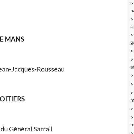
p
c
LE MANS
g
a
 Jean-Jacques-Rousseau
OITIERS
m
m
 du Général Sarrail