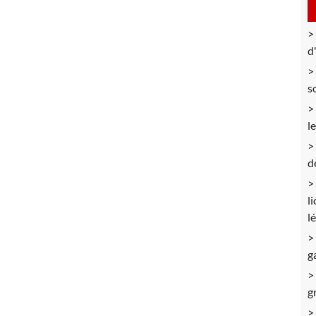
d
s
l
d
l
l
g
g