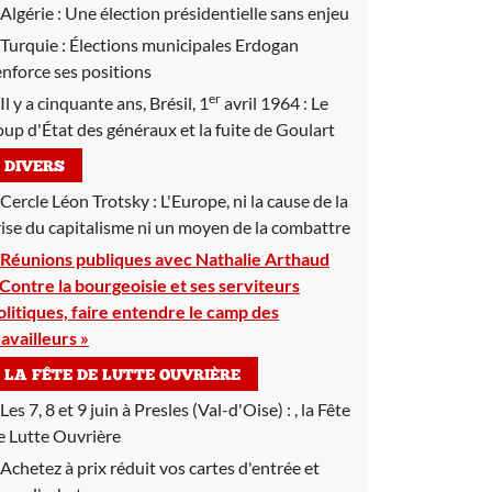
Algérie :
Une élection présidentielle sans enjeu
Turquie :
Élections municipales Erdogan
enforce ses positions
er
Il y a cinquante ans, Brésil, 1
avril 1964 :
Le
oup d'État des généraux et la fuite de Goulart
DIVERS
Cercle Léon Trotsky :
L'Europe, ni la cause de la
rise du capitalisme ni un moyen de la combattre
Réunions publiques avec Nathalie Arthaud
 Contre la bourgeoisie et ses serviteurs
olitiques, faire entendre le camp des
ravailleurs »
LA FÊTE DE LUTTE OUVRIÈRE
Les 7, 8 et 9 juin à Presles (Val-d'Oise) :
, la Fête
e Lutte Ouvrière
Achetez à prix réduit vos cartes d'entrée et