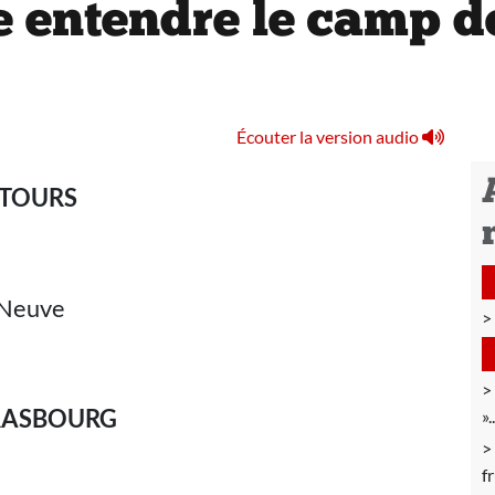
re entendre le camp d
Écouter la version audio
TOURS
e Neuve
RASBOURG
»
f