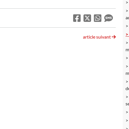
a
article suivant
m
m
d
s