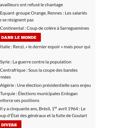
ravailleurs ont refusé le chantage
Equant-groupe Orange, Rennes :
Les salariés
e se résignent pas
Continental :
Coup de colère à Sarreguemines
DANS LE MONDE
Italie :
Renzi, « le dernier espoir » mais pour qui
Syrie :
La guerre contre la population
Centrafrique :
Sous la coupe des bandes
rmées
Algérie :
Une élection présidentielle sans enjeu
Turquie :
Élections municipales Erdogan
enforce ses positions
er
Il y a cinquante ans, Brésil, 1
avril 1964 :
Le
oup d'État des généraux et la fuite de Goulart
DIVERS