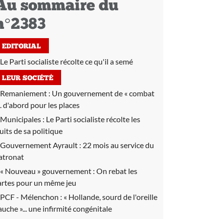
Au sommaire du
n°2383
EDITORIAL
Le Parti socialiste récolte ce qu'il a semé
LEUR SOCIÉTÉ
Remaniement :
Un gouvernement de « combat
... d'abord pour les places
Municipales :
Le Parti socialiste récolte les
ruits de sa politique
Gouvernement Ayrault :
22 mois au service du
atronat
« Nouveau » gouvernement :
On rebat les
artes pour un même jeu
PCF - Mélenchon :
« Hollande, sourd de l'oreille
auche »... une infirmité congénitale