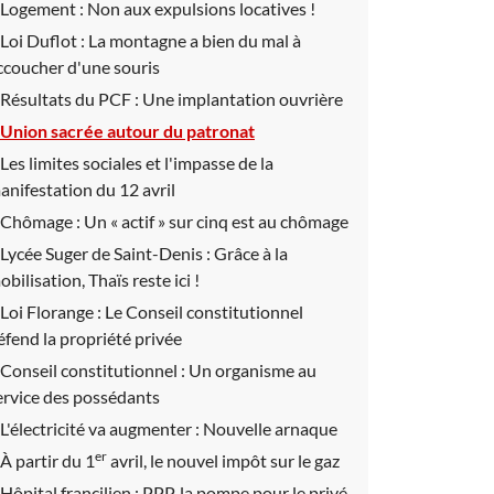
Logement :
Non aux expulsions locatives !
Loi Duflot :
La montagne a bien du mal à
ccoucher d'une souris
Résultats du PCF :
Une implantation ouvrière
Union sacrée autour du patronat
Les limites sociales et l'impasse de la
anifestation du 12 avril
Chômage :
Un « actif » sur cinq est au chômage
Lycée Suger de Saint-Denis :
Grâce à la
obilisation, Thaïs reste ici !
Loi Florange :
Le Conseil constitutionnel
éfend la propriété privée
Conseil constitutionnel :
Un organisme au
ervice des possédants
L'électricité va augmenter :
Nouvelle arnaque
er
À partir du 1
avril, le nouvel impôt sur le gaz
Hôpital francilien :
PPP, la pompe pour le privé