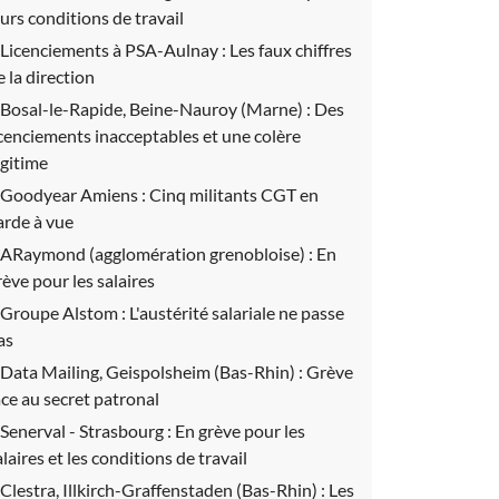
eurs conditions de travail
Licenciements à PSA-Aulnay :
Les faux chiffres
e la direction
Bosal-le-Rapide, Beine-Nauroy (Marne) :
Des
icenciements inacceptables et une colère
égitime
Goodyear Amiens :
Cinq militants CGT en
arde à vue
ARaymond (agglomération grenobloise) :
En
rève pour les salaires
Groupe Alstom :
L'austérité salariale ne passe
as
Data Mailing, Geispolsheim (Bas-Rhin) :
Grève
ace au secret patronal
Senerval - Strasbourg :
En grève pour les
alaires et les conditions de travail
Clestra, Illkirch-Graffenstaden (Bas-Rhin) :
Les