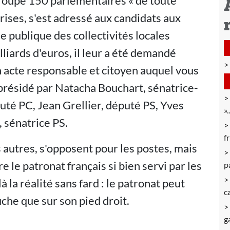
groupe 150 parlementaires « de toute
rises, s'est adressé aux candidats aux
 publique des collectivités locales
iards d'euros, il leur a été demandé
un acte responsable et citoyen auquel vous
oprésidé par Natacha Bouchart, sénatrice-
té PC, Jean Grellier, député PS, Yves
»
 sénatrice PS.
f
es autres, s'opposent pour les postes, mais
e le patronat français si bien servi par les
p
la réalité sans fard : le patronat peut
c
che que sur son pied droit.
g