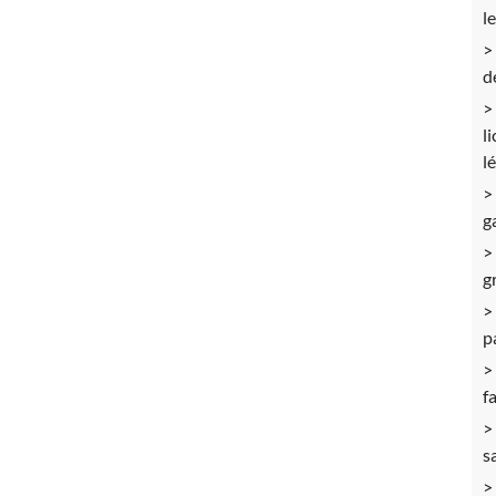
l
d
l
l
g
g
p
f
s