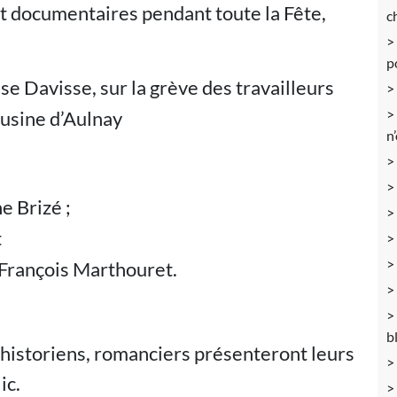
t documentaires pendant toute la Fête,
c
p
e Davisse, sur la grève des travailleurs
’usine d’Aulnay
n
e Brizé ;
t
 François Marthouret.
b
 historiens, romanciers présenteront leurs
ic.