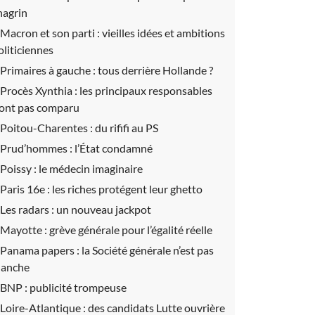
hagrin
Macron et son parti :
vieilles idées et ambitions
oliticiennes
Primaires à gauche :
tous derrière Hollande ?
Procès Xynthia :
les principaux responsables
’ont pas comparu
Poitou-Charentes :
du rififi au PS
Prud’hommes :
l’État condamné
Poissy :
le médecin imaginaire
Paris 16e :
les riches protégent leur ghetto
Les radars :
un nouveau jackpot
Mayotte :
grève générale pour l’égalité réelle
Panama papers :
la Société générale n’est pas
lanche
BNP :
publicité trompeuse
Loire-Atlantique :
des candidats Lutte ouvrière