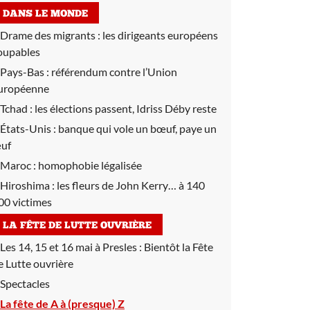
DANS LE MONDE
Drame des migrants :
les dirigeants européens
oupables
Pays-Bas :
référendum contre l’Union
uropéenne
Tchad :
les élections passent, Idriss Déby reste
États-Unis :
banque qui vole un bœuf, paye un
uf
Maroc :
homophobie légalisée
Hiroshima :
les fleurs de John Kerry… à 140
00 victimes
LA FÊTE DE LUTTE OUVRIÈRE
Les 14, 15 et 16 mai à Presles :
Bientôt la Fête
e Lutte ouvrière
Spectacles
La fête de A à (presque) Z