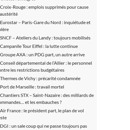
Croix-Rouge :
emplois supprimés pour cause
’austérité
Eurostar – Paris-Gare du Nord :
inquiétude et
olère
SNCF – Ateliers du Landy :
toujours mobilisés
Campanile Tour Eiffel :
la lutte continue
Groupe AXA :
un PDG part, un autre arrive
Conseil départemental de l’Allier :
le personnel
ontre les restrictions budgétaires
Thermes de Vichy :
précarité condamnée
Port de Marseille :
travail mortel
Chantiers STX – Saint-Nazaire :
des milliards de
ommandes… et les embauches ?
Air France :
le président part, le plan de vol
este
DGI :
un sale coup qui ne passe toujours pas