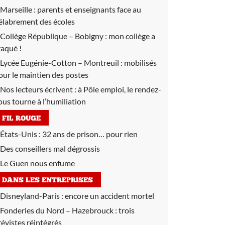
Marseille :
parents et enseignants face au
élabrement des écoles
Collège République – Bobigny :
mon collège a
raqué !
Lycée Eugénie-Cotton – Montreuil :
mobilisés
our le maintien des postes
Nos lecteurs écrivent :
à Pôle emploi, le rendez-
ous tourne à l’humiliation
FIL ROUGE
États-Unis : 32 ans de prison… pour rien
Des conseillers mal dégrossis
Le Guen nous enfume
DANS LES ENTREPRISES
Disneyland-Paris :
encore un accident mortel
Fonderies du Nord – Hazebrouck :
trois
révistes réintégrés