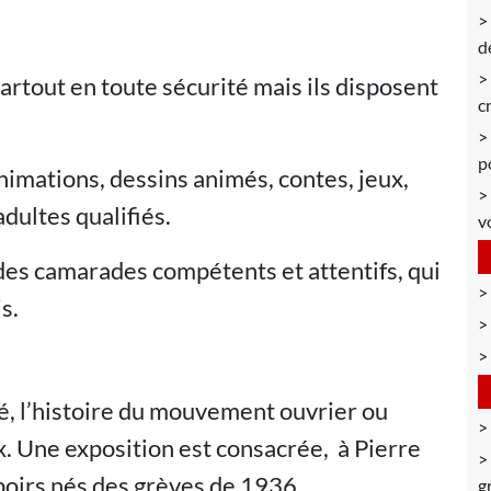
d
rtout en toute sécurité mais ils disposent
c
p
animations, dessins animés, contes, jeux,
dultes qualifiés.
v
r des camarades compétents et attentifs, qui
s.
té, l’histoire du mouvement ouvrier ou
ux. Une exposition est consacrée, à Pierre
oirs nés des grèves de 1936.
g