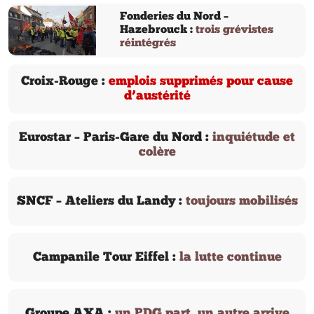
Fonderies du Nord –
Hazebrouck :
trois grévistes
réintégrés
Croix-Rouge :
emplois supprimés pour cause
d’austérité
Eurostar – Paris-Gare du Nord :
inquiétude et
colère
SNCF – Ateliers du Landy :
toujours mobilisés
Campanile Tour Eiffel :
la lutte continue
Groupe AXA :
un PDG part, un autre arrive