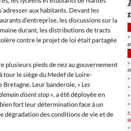
ires, les lycéens et étudiants de Nantes
 s’adresser aux habitants. Devant les
urants d’entreprise, les discussions sur la
semaine durant, les distributions de tracts
lère contre le projet de loi était partagée
g
ire plusieurs pieds de nez au gouvernement
é
à tour le siège du Medef de Loire-
de Bretagne. Leur banderole,
« Les
 demain disent stop »
, a été déployée en
 bien fort leur détermination face à un
 dégradation des conditions de vie et de
c