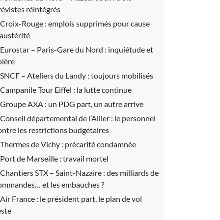
révistes réintégrés
Croix-Rouge :
emplois supprimés pour cause
’austérité
Eurostar – Paris-Gare du Nord :
inquiétude et
olère
SNCF – Ateliers du Landy :
toujours mobilisés
Campanile Tour Eiffel :
la lutte continue
Groupe AXA :
un PDG part, un autre arrive
Conseil départemental de l’Allier :
le personnel
ontre les restrictions budgétaires
Thermes de Vichy :
précarité condamnée
Port de Marseille :
travail mortel
Chantiers STX – Saint-Nazaire :
des milliards de
ommandes… et les embauches ?
Air France :
le président part, le plan de vol
este