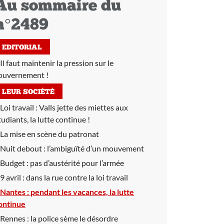
Au sommaire du
n°2489
EDITORIAL
Il faut maintenir la pression sur le
ouvernement !
LEUR SOCIÉTÉ
Loi travail :
Valls jette des miettes aux
tudiants, la lutte continue !
La mise en scène du patronat
Nuit debout :
l’ambiguïté d’un mouvement
Budget :
pas d’austérité pour l’armée
9 avril :
dans la rue contre la loi travail
Nantes :
pendant les vacances, la lutte
ontinue
Rennes :
la police sème le désordre