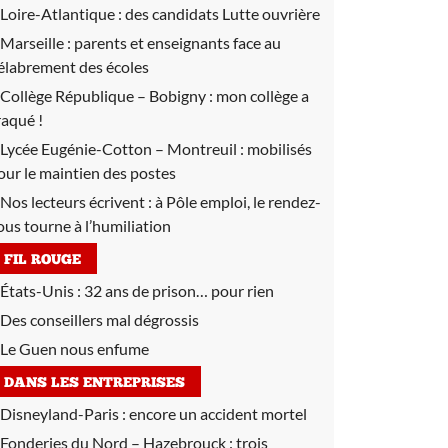
Loire-Atlantique :
des candidats Lutte ouvrière
Marseille :
parents et enseignants face au
élabrement des écoles
Collège République – Bobigny :
mon collège a
raqué !
Lycée Eugénie-Cotton – Montreuil :
mobilisés
our le maintien des postes
Nos lecteurs écrivent :
à Pôle emploi, le rendez-
ous tourne à l’humiliation
FIL ROUGE
États-Unis : 32 ans de prison… pour rien
Des conseillers mal dégrossis
Le Guen nous enfume
DANS LES ENTREPRISES
Disneyland-Paris :
encore un accident mortel
Fonderies du Nord – Hazebrouck :
trois