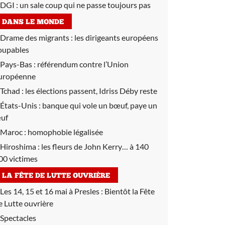
DGI :
un sale coup qui ne passe toujours pas
DANS LE MONDE
Drame des migrants :
les dirigeants européens
oupables
Pays-Bas :
référendum contre l’Union
uropéenne
Tchad :
les élections passent, Idriss Déby reste
États-Unis :
banque qui vole un bœuf, paye un
uf
Maroc :
homophobie légalisée
Hiroshima :
les fleurs de John Kerry… à 140
00 victimes
LA FÊTE DE LUTTE OUVRIÈRE
Les 14, 15 et 16 mai à Presles :
Bientôt la Fête
e Lutte ouvrière
Spectacles