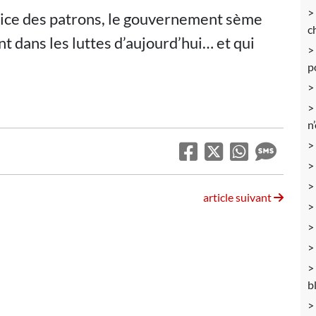
vice des patrons, le gouvernement sème
c
t dans les luttes d’aujourd’hui… et qui
p
n
article suivant
b