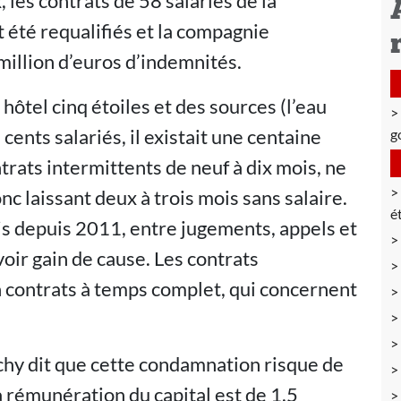
 les contrats de 58 salariés de la
été requalifiés et la compagnie
million d’euros d’indemnités.
ôtel cinq étoiles et des sources (l’eau
cents salariés, il existait une centaine
g
trats intermittents de neuf à dix mois, ne
c laissant deux à trois mois sans salaire.
é
ais depuis 2011, entre jugements, appels et
avoir gain de cause. Les contrats
n contrats à temps complet, qui concernent
chy dit que cette condamnation risque de
a rémunération du capital est de 1,5