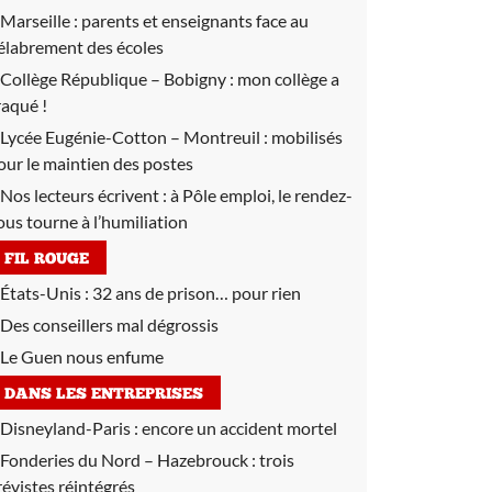
Marseille :
parents et enseignants face au
élabrement des écoles
Collège République – Bobigny :
mon collège a
raqué !
Lycée Eugénie-Cotton – Montreuil :
mobilisés
our le maintien des postes
Nos lecteurs écrivent :
à Pôle emploi, le rendez-
ous tourne à l’humiliation
FIL ROUGE
États-Unis : 32 ans de prison… pour rien
Des conseillers mal dégrossis
Le Guen nous enfume
DANS LES ENTREPRISES
Disneyland-Paris :
encore un accident mortel
Fonderies du Nord – Hazebrouck :
trois
révistes réintégrés