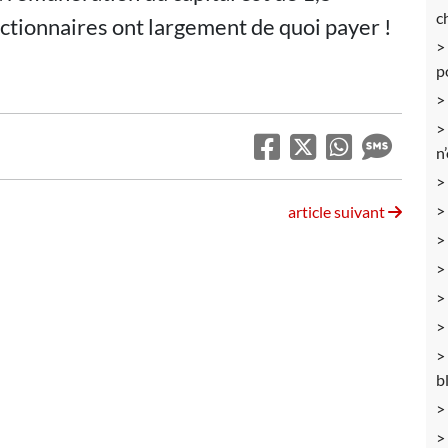
c
actionnaires ont largement de quoi payer !
p
n
article suivant
b