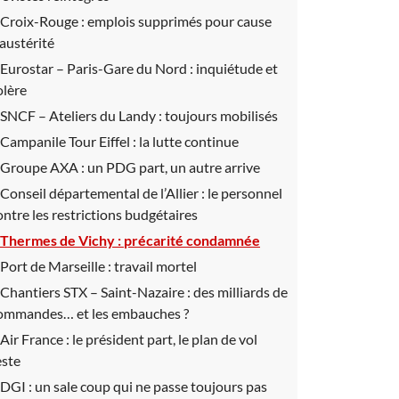
Croix-Rouge :
emplois supprimés pour cause
’austérité
Eurostar – Paris-Gare du Nord :
inquiétude et
olère
SNCF – Ateliers du Landy :
toujours mobilisés
Campanile Tour Eiffel :
la lutte continue
Groupe AXA :
un PDG part, un autre arrive
Conseil départemental de l’Allier :
le personnel
ontre les restrictions budgétaires
Thermes de Vichy :
précarité condamnée
Port de Marseille :
travail mortel
Chantiers STX – Saint-Nazaire :
des milliards de
ommandes… et les embauches ?
Air France :
le président part, le plan de vol
este
DGI :
un sale coup qui ne passe toujours pas