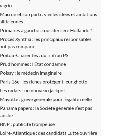
hagrin
Macron et son parti :
vieilles idées et ambitions
oliticiennes
Primaires à gauche :
tous derrière Hollande ?
Procès Xynthia :
les principaux responsables
’ont pas comparu
Poitou-Charentes :
du rififi au PS
Prud’hommes :
l’État condamné
Poissy :
le médecin imaginaire
Paris 16e :
les riches protégent leur ghetto
Les radars :
un nouveau jackpot
Mayotte :
grève générale pour l’égalité réelle
Panama papers :
la Société générale n’est pas
lanche
BNP :
publicité trompeuse
Loire-Atlantique :
des candidats Lutte ouvrière