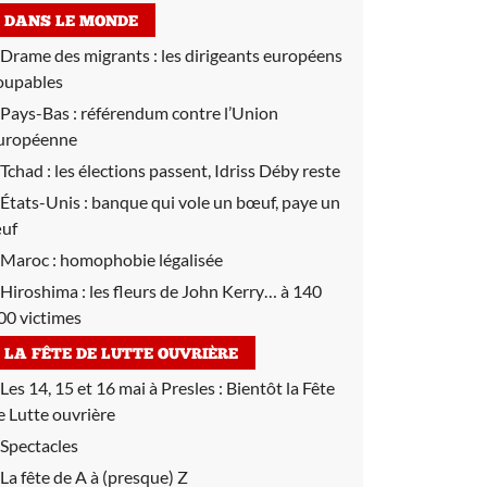
DANS LE MONDE
Drame des migrants :
les dirigeants européens
oupables
Pays-Bas :
référendum contre l’Union
uropéenne
Tchad :
les élections passent, Idriss Déby reste
États-Unis :
banque qui vole un bœuf, paye un
uf
Maroc :
homophobie légalisée
Hiroshima :
les fleurs de John Kerry… à 140
00 victimes
LA FÊTE DE LUTTE OUVRIÈRE
Les 14, 15 et 16 mai à Presles :
Bientôt la Fête
e Lutte ouvrière
Spectacles
La fête de A à (presque) Z