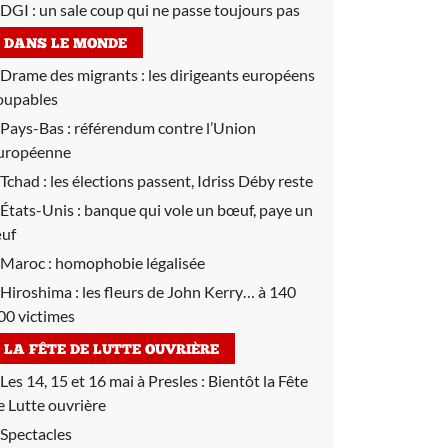
DGI :
un sale coup qui ne passe toujours pas
DANS LE MONDE
Drame des migrants :
les dirigeants européens
oupables
Pays-Bas :
référendum contre l’Union
uropéenne
Tchad :
les élections passent, Idriss Déby reste
États-Unis :
banque qui vole un bœuf, paye un
uf
Maroc :
homophobie légalisée
Hiroshima :
les fleurs de John Kerry… à 140
00 victimes
LA FÊTE DE LUTTE OUVRIÈRE
Les 14, 15 et 16 mai à Presles :
Bientôt la Fête
e Lutte ouvrière
Spectacles