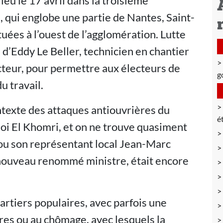
lieu le 17 avril dans la troisième
, qui englobe une partie de Nantes, Saint-
ées à l’ouest de l’agglomération. Lutte
d’Eddy Le Beller, technicien en chantier
acteur, pour permettre aux électeurs de
g
u travail.
texte des attaques antiouvrières du
é
i El Khomri, et on ne trouve quasiment
u son représentant local Jean-Marc
à nouveau renommé ministre, était encore
rtiers populaires, avec parfois une
ires ou au chômage, avec lesquels la