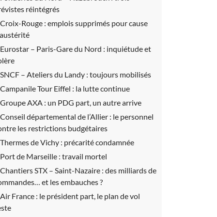
révistes réintégrés
Croix-Rouge :
emplois supprimés pour cause
’austérité
Eurostar – Paris-Gare du Nord :
inquiétude et
olère
SNCF – Ateliers du Landy :
toujours mobilisés
Campanile Tour Eiffel :
la lutte continue
Groupe AXA :
un PDG part, un autre arrive
Conseil départemental de l’Allier :
le personnel
ontre les restrictions budgétaires
Thermes de Vichy :
précarité condamnée
Port de Marseille :
travail mortel
Chantiers STX – Saint-Nazaire :
des milliards de
ommandes… et les embauches ?
Air France :
le président part, le plan de vol
este