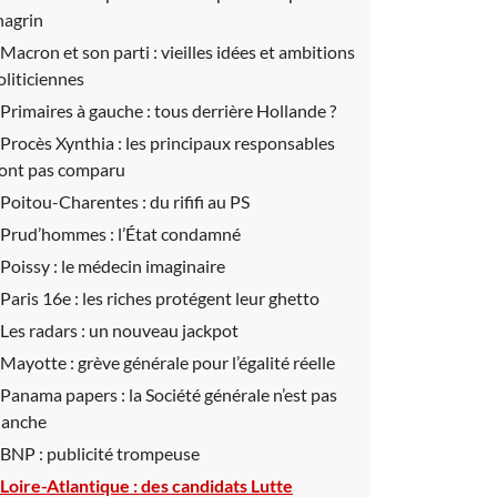
hagrin
Macron et son parti :
vieilles idées et ambitions
oliticiennes
Primaires à gauche :
tous derrière Hollande ?
Procès Xynthia :
les principaux responsables
’ont pas comparu
Poitou-Charentes :
du rififi au PS
Prud’hommes :
l’État condamné
Poissy :
le médecin imaginaire
Paris 16e :
les riches protégent leur ghetto
Les radars :
un nouveau jackpot
Mayotte :
grève générale pour l’égalité réelle
Panama papers :
la Société générale n’est pas
lanche
BNP :
publicité trompeuse
Loire-Atlantique :
des candidats Lutte