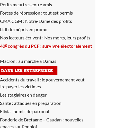
Petits meurtres entre amis
Forces de répression :
tout est permis
CMA CGM :
Notre-Dame des profits
Lidl :
le mépris en promo
Nos lecteurs écrivent :
Nos morts, leurs profits
e
40
congrès du PCF :
survivre électoralement
Macron :
au marché à Damas
DANS LES ENTREPRISES
Accidents du travail :
le gouvernement veut
aire payer les victimes
Les stagiaires en danger
Santé :
attaques en préparation
Elivia :
homicide patronal
Fonderie de Bretagne – Caudan :
nouvelles
enaces sur l’emploi