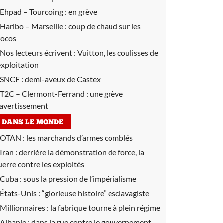
Ehpad – Tourcoing :
en grève
Haribo – Marseille :
coup de chaud sur les
rocos
Nos lecteurs écrivent :
Vuitton, les coulisses de
’exploitation
SNCF :
demi-aveux de Castex
T2C – Clermont-Ferrand :
une grève
’avertissement
DANS LE MONDE
OTAN :
les marchands d’armes comblés
Iran :
derrière la démonstration de force, la
uerre contre les exploités
Cuba :
sous la pression de l’impérialisme
États-Unis :
“glorieuse histoire” esclavagiste
Millionnaires :
la fabrique tourne à plein régime
Albanie :
dans la rue contre le gouvernement