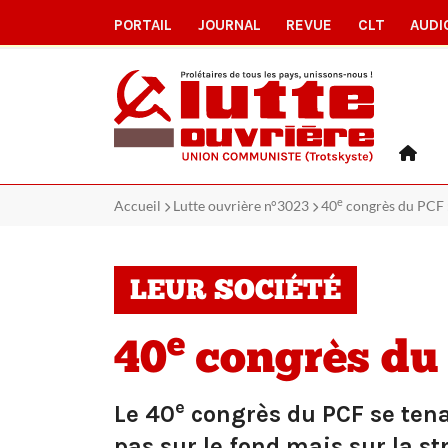
PORTAIL
JOURNAL
REVUE
CLT
AUDI
e
Accueil
Lutte ouvrière n°3023
40
congrès du PCF :
LEUR SOCIÉTÉ
e
40
congrès du 
e
Le 40
congrès du PCF se tenait
pas sur le fond mais sur la st