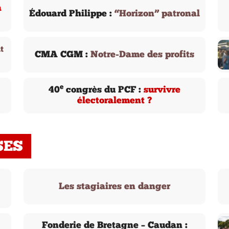
a
Édouard Philippe :
“Horizon” patronal
t
CMA CGM :
Notre-Dame des profits
e
40
congrès du PCF :
survivre
électoralement ?
SES
Les stagiaires en danger
Fonderie de Bretagne – Caudan :