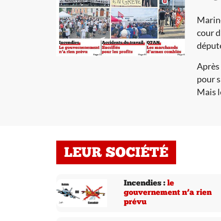
Marine
cour d
déput
Après 
pour s
Mais l
LEUR SOCIÉTÉ
Incendies :
le
gouvernement n’a rien
prévu