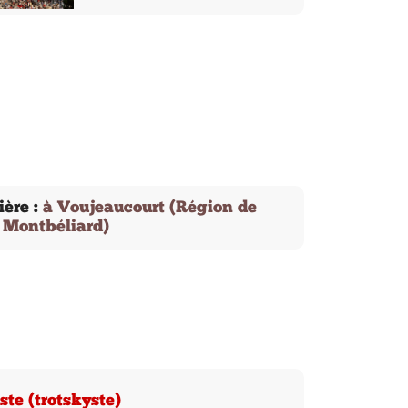
ère :
à Voujeaucourt (Région de
Montbéliard)
te (trotskyste)