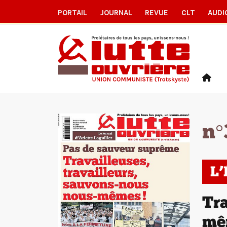
PORTAIL
JOURNAL
REVUE
CLT
AUDI
n°
L
Tra
mê