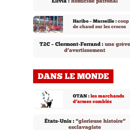
Elivia :
homicide patronal
Haribo – Marseille :
coup
de chaud sur les crocos
T2C – Clermont-Ferrand :
une grèv
d’avertissement
DANS LE MONDE
OTAN :
les marchands
d’armes comblés
États-Unis :
“glorieuse histoire”
esclavagiste