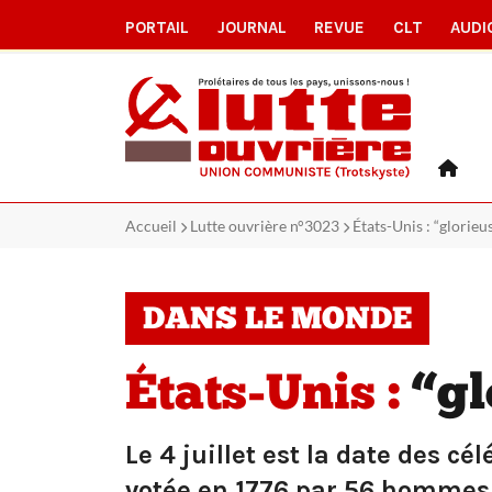
PORTAIL
JOURNAL
REVUE
CLT
AUDI
Accueil
Lutte ouvrière n°3023
États-Unis : “glorieu
DANS LE MONDE
États-Unis :
“gl
Le 4 juillet est la date des c
votée en 1776 par 56 hommes 