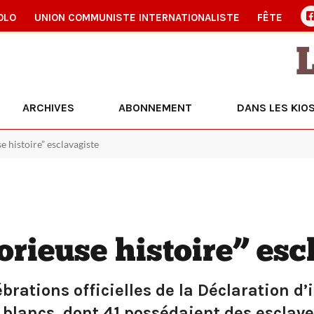
OLO
UNION COMMUNISTE INTERNATIONALISTE
FÊTE
ARCHIVES
ABONNEMENT
DANS LES KIO
se histoire” esclavagiste
orieuse histoire” esc
élébrations officielles de la Déclaration
blancs, dont 41 possédaient des esclave