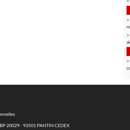
r
d
c
nnelles
 - BP 20029 - 93501 PANTIN CEDEX