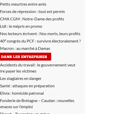
Petits meurtres entre amis
Forces de répression :
tout est permis
CMA CGM :
Notre-Dame des profits
Lidl :
le mépris en promo
Nos lecteurs écrivent :
Nos morts, leurs profits
e
40
congrès du PCF :
survivre électoralement ?
Macron :
au marché à Damas
DANS LES ENTREPRISES
Accidents du travail :
le gouvernement veut
aire payer les victimes
Les stagiaires en danger
Santé :
attaques en préparation
Elivia :
homicide patronal
Fonderie de Bretagne – Caudan :
nouvelles
enaces sur l’emploi
Ehpad – Tourcoing :
en grève