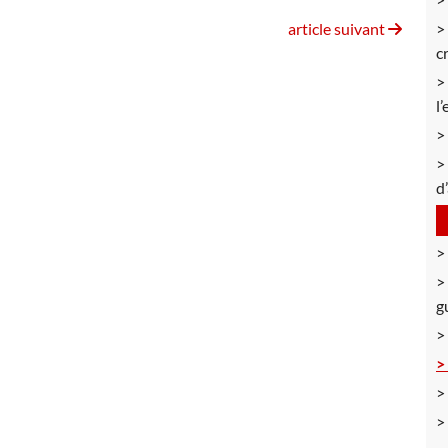
article suivant
c
l
d
g