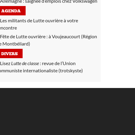
Allemagne :
saignée d’emplois chez Volkswagen
AGENDA
Les militants de Lutte ouvrière à votre
encontre
Fête de Lutte ouvrière :
à Voujeaucourt (Région
e Montbéliard)
DIVERS
Lisez
Lutte de classe
:
revue de l’Union
ommuniste internationaliste (trotskyste)