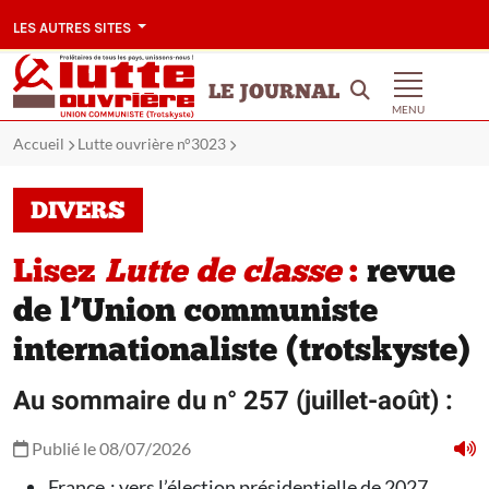
LES AUTRES SITES
LE JOURNAL
MENU
Accueil
Lutte ouvrière n°3023
DIVERS
Lisez
Lutte de classe
:
revue
de l’Union communiste
internationaliste (trotskyste)
Au sommaire du n° 257 (juillet-août) :
Publié le 08/07/2026
France : vers l’élection présidentielle de 2027