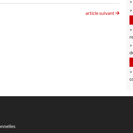
article suivant
r
d
c
nnelles