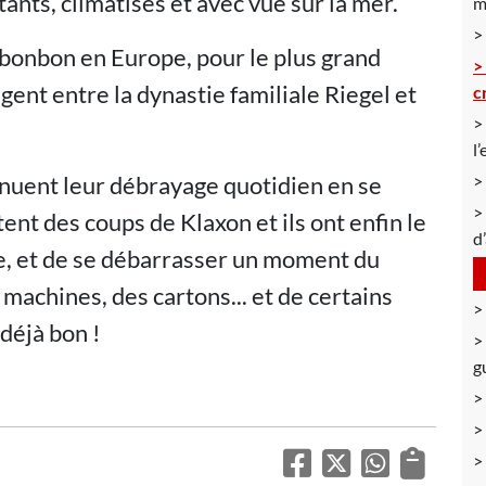
ants, climatisés et avec vue sur la mer.
m
 bonbon en Europe, pour le plus grand
agent entre la dynastie familiale Riegel et
c
l
tinuent leur débrayage quotidien en se
tent des coups de Klaxon et ils ont enfin le
d
re, et de se débarrasser un moment du
 machines, des cartons... et de certains
 déjà bon !
g