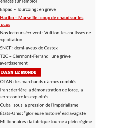
enaces sur l’emploi
Ehpad – Tourcoing :
en grève
Haribo – Marseille :
coup de chaud sur les
rocos
Nos lecteurs écrivent :
Vuitton, les coulisses de
’exploitation
SNCF :
demi-aveux de Castex
T2C – Clermont-Ferrand :
une grève
’avertissement
DANS LE MONDE
OTAN :
les marchands d’armes comblés
Iran :
derrière la démonstration de force, la
uerre contre les exploités
Cuba :
sous la pression de l’impérialisme
États-Unis :
“glorieuse histoire” esclavagiste
Millionnaires :
la fabrique tourne à plein régime