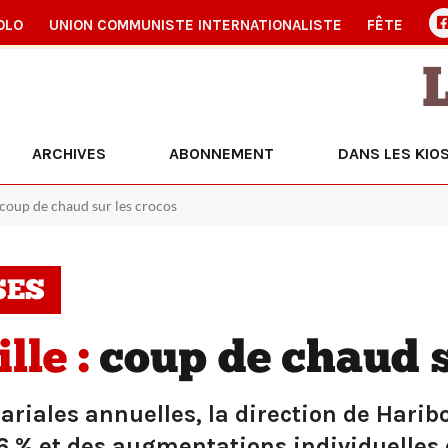
OLO
UNION COMMUNISTE INTERNATIONALISTE
FÊTE
ARCHIVES
ABONNEMENT
DANS LES KIO
 coup de chaud sur les crocos
SES
lle :
coup de chaud s
ariales annuelles, la direction de Harib
 % et des augmentations individuelles 