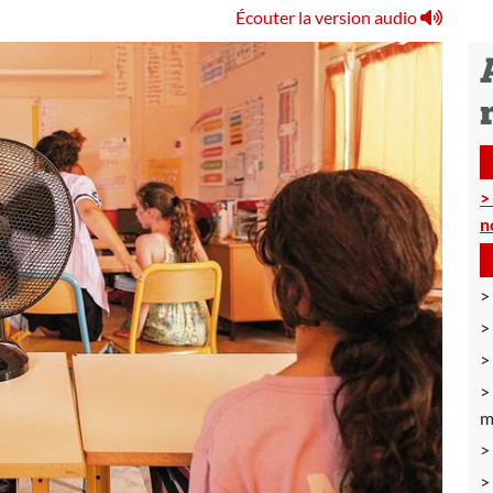
Écouter la version audio
n
m