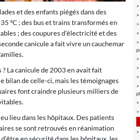
lades et des enfants piégés dans des
 35 °C ; des bus et trains transformés en
rables ; des coupures d’électricité et des
seconde canicule a fait vivre un cauchemar
p
familles.
 ? La canicule de 2003 en avait fait
 le bilan de celle-ci, mais les témoignages
ires font craindre plusieurs milliers de
p
itables.
eu lieu dans les hôpitaux. Des patients
aires se sont retrouvés en réanimation
d’être en sécurité dans les hôpitaux, les