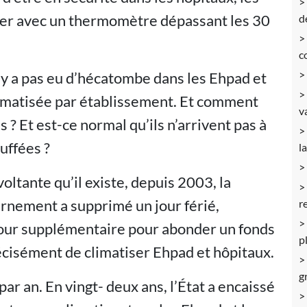
ger avec un thermomètre dépassant les 30
d
c
n’y a pas eu d’hécatombe dans les Ehpad et
climatisée par établissement. Et comment
va
s ? Et est-ce normal qu’ils n’arrivent pas à
uffées ?
l
voltante qu’il existe, depuis 2003, la
ernement a supprimé un jour férié,
r
jour supplémentaire pour abonder un fonds
p
précisément de climatiser Ehpad et hôpitaux.
g
ar an. En vingt- deux ans, l’État a encaissé