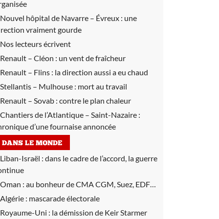
rganisée
Nouvel hôpital de Navarre – Évreux :
une
irection vraiment gourde
Nos lecteurs écrivent
Renault – Cléon :
un vent de fraîcheur
Renault – Flins :
la direction aussi a eu chaud
Stellantis – Mulhouse :
mort au travail
Renault – Sovab :
contre le plan chaleur
Chantiers de l’Atlantique – Saint-Nazaire :
hronique d’une fournaise annoncée
DANS LE MONDE
Liban-Israël :
dans le cadre de l’accord, la guerre
ontinue
Oman :
au bonheur de CMA CGM, Suez, EDF…
Algérie :
mascarade électorale
Royaume-Uni :
la démission de Keir Starmer