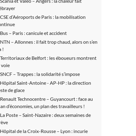
Scania et Valeo – Angers :
la chaleur fait
ébrayer
CSE d’Aéroports de Paris :
la mobilisation
ontinue
Bus – Paris :
canicule et accident
NTN – Allonnes :
il fait trop chaud, alors on s’en
 !
Territoriaux de Belfort :
les éboueurs montrent
a voie
SNCF – Trappes :
la solidarité s’impose
Hôpital Saint-Antoine - AP-HP :
la direction
este de glace
Renault Technocentre – Guyancourt :
face au
lan d’économies, un plan des travailleurs !
La Poste – Saint-Nazaire :
deux semaines de
rève
Hôpital de la Croix-Rousse – Lyon :
incurie